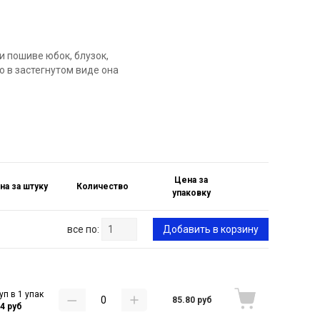
и пошиве юбок, блузок,
то в застегнутом виде она
Цена за
на за штуку
Количество
упаковку
все по:
Добавить в корзину
уп в 1 упак
85.80 руб
44 руб