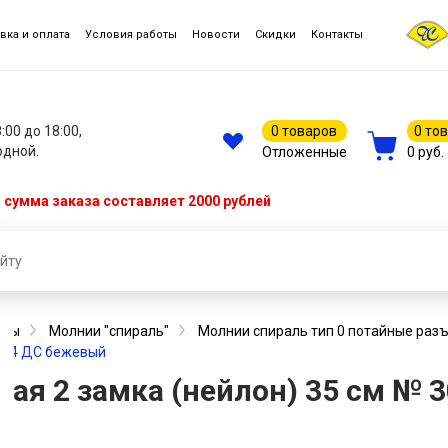
вка и оплата
Условия работы
Новости
Скидки
Контакты
8:00 до 18:00,
0 товаров
0 то
одной.
Отложенные
0 руб.
сумма заказа составляет 2000 рублей
еры
Молнии "спираль"
Молнии спираль тип 0 потайные раз
 304 ДС бежевый
ая 2 замка (нейлон) 35 см № 