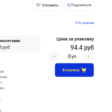
Поделиться
Отложить
В наличии
Цена за упаковку
пнооптовая:
94.4 руб
8 руб
уп
В корзину
ый;
ная;
т;
ая;
;
;