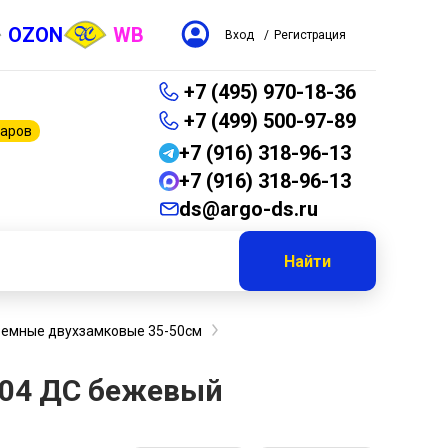
OZON
WB
Вход
/
Регистрация
+7 (495) 970-18-36
+7 (499) 500-97-89
варов
+7 (916) 318-96-13
+7 (916) 318-96-13
ds@argo-ds.ru
Найти
ъемные двухзамковые 35-50см
304 ДС бежевый