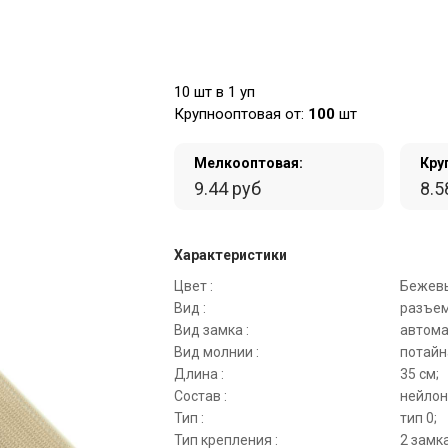
10 шт в 1 уп
Крупнооптовая от:
100
шт
Мелкооптовая:
Кру
9.44 руб
8.5
Характеристики
Цвет :
Бежев
Вид :
разъем
Вид замка :
автома
Вид молнии :
потайн
Длина :
35 см;
Состав :
нейлон
Тип :
тип 0;
Тип крепления :
2 замка