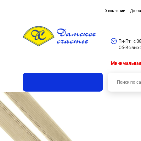
О компании
Доста
Пн-Пт.: с 0
Сб-Вс вых
Минимальная 
Главная
Каталог товаров
Молнии, бегунки, пулл
Молния потайная разъемная 2 замка (нейлон) 35 см №
Молния потайная разъемн