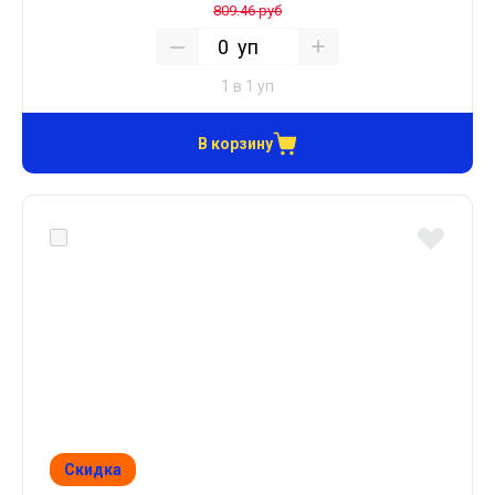
809.46 руб
уп
1 в 1 уп
В корзину
Скидка