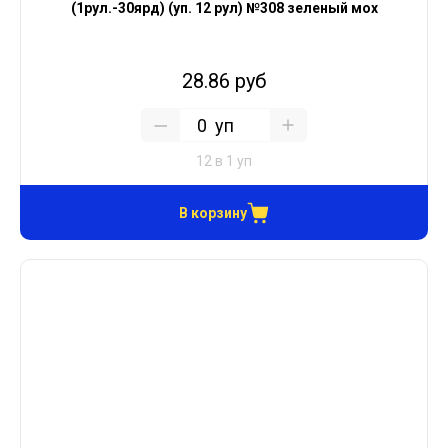
(1рул.-30ярд) (уп. 12 рул) №308 зеленый мох
28.86 руб
уп
12 в 1 уп
В корзину