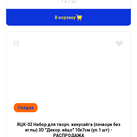
1 в 1 уп
В корзину
Скидка
ЯЦК-02 Набор для творч. кинусайга (пэчворк без
иглы) 3D "Декор. яйцо" 10х7см (уп.1 шт) -
РАСПРОДАЖА