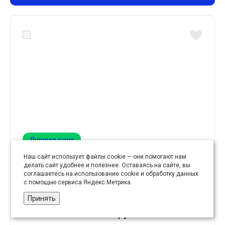
Лучшая цена
Наш сайт использует файлы cookie — они помогают нам
делать сайт удобнее и полезнее. Оставаясь на сайте, вы
Заготовки для косметичек* (уп. 1 шт.) арт. А32 (8
соглашаетесь на использование cookie и обработку данных
см)
с помощью сервиса Яндекс.Метрика.
Принять
55.54 руб