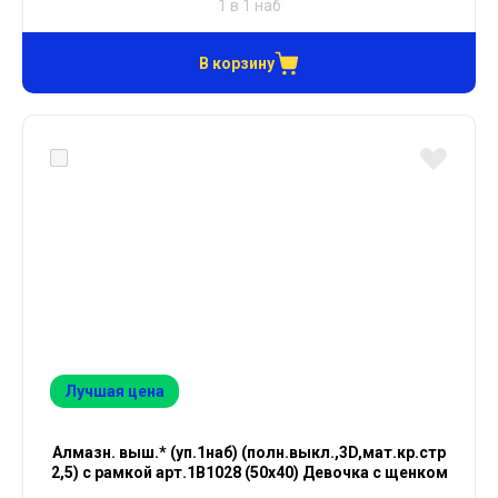
1 в 1 наб
В корзину
Лучшая цена
Алмазн. выш.* (уп.1наб) (полн.выкл.,3D,мат.кр.стр
2,5) с рамкой арт.1В1028 (50х40) Девочка с щенком