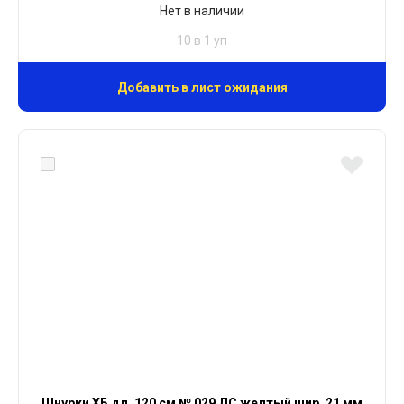
Нет в наличии
10 в 1 уп
Добавить в лист ожидания
Шнурки ХБ дл. 120 см № 029 ДС желтый шир. 21 мм