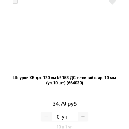
Шнурки ХБ дл. 120 см № 153 ДС т.-синий шир. 10 мм
(уп.10 шт) (664030)
34.79 руб
уп
10 в 1 уп