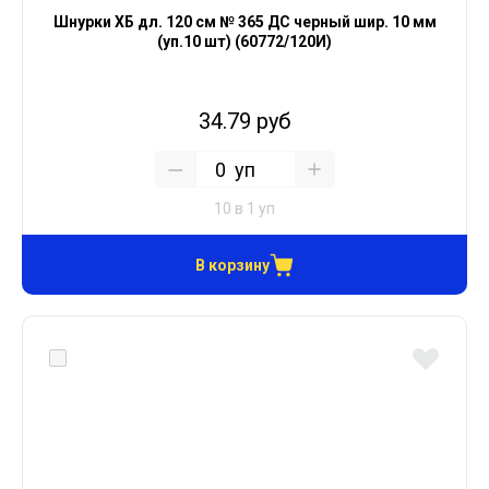
Шнурки ХБ дл. 120 см № 365 ДС черный шир. 10 мм
(уп.10 шт) (60772/120И)
34.79 руб
уп
10 в 1 уп
В корзину