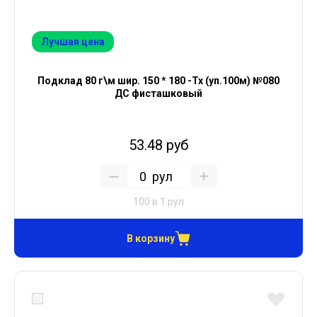
Лучшая цена
Подклад 80 г\м шир. 150 * 180 -Тх (уп.100м) №080
ДС фисташковый
53.48 руб
рул
100 в 1 рул
В корзину