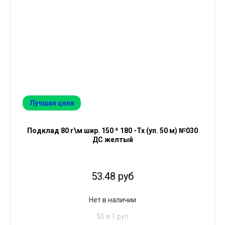
Лучшая цена
Подклад 80 г\м шир. 150 * 180 -Тх (уп. 50 м) №030
ДС желтый
53.48 руб
Нет в наличии
50 в 1 рул