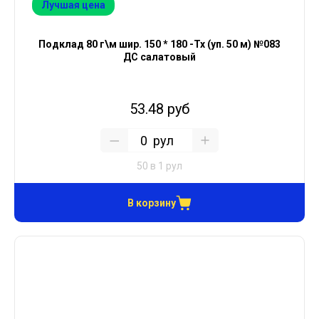
Лучшая цена
Подклад 80 г\м шир. 150 * 180 -Тх (уп. 50 м) №083
ДС салатовый
53.48 руб
рул
50 в 1 рул
В корзину