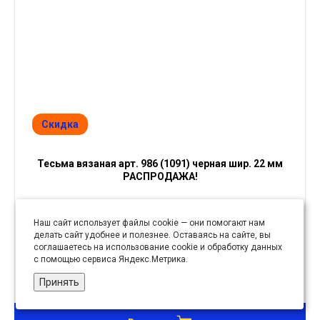
Скидка
Тесьма вязаная арт. 986 (1091) черная шир. 22 мм
РАСПРОДАЖА!
5.47 руб
Наш сайт использует файлы cookie — они помогают нам
делать сайт удобнее и полезнее. Оставаясь на сайте, вы
7.81 руб
соглашаетесь на использование cookie и обработку данных
уп
с помощью сервиса Яндекс.Метрика.
Принять
10 в 1 уп