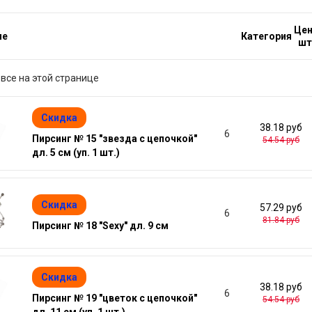
Цен
ие
Категория
шт
все на этой странице
Скидка
38.18 руб
6
Пирсинг № 15 "звезда с цепочкой"
54.54 руб
дл. 5 см (уп. 1 шт.)
Скидка
57.29 руб
6
81.84 руб
Пирсинг № 18 "Sexy" дл. 9 см
Скидка
38.18 руб
6
Пирсинг № 19 "цветок с цепочкой"
54.54 руб