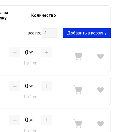
а за
Количество
уку
все по:
Добавить в корзину
уп
1 в 1 уп
уп
1 в 1 уп
уп
1 в 1 уп