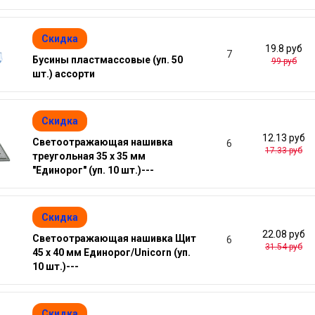
Скидка
19.8 руб
7
Бусины пластмассовые (уп. 50
99 руб
шт.) ассорти
Скидка
12.13 руб
Светоотражающая нашивка
6
17.33 руб
треугольная 35 х 35 мм
"Единорог" (уп. 10 шт.)---
Скидка
22.08 руб
Светоотражающая нашивка Щит
6
31.54 руб
45 х 40 мм Единорог/Unicorn (уп.
10 шт.)---
Скидка