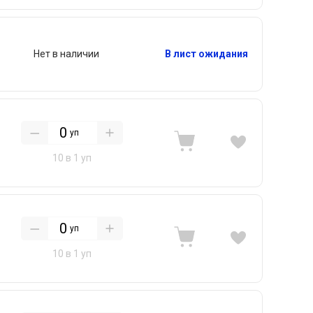
Нет в наличии
В лист ожидания
уп
10 в 1 уп
уп
10 в 1 уп