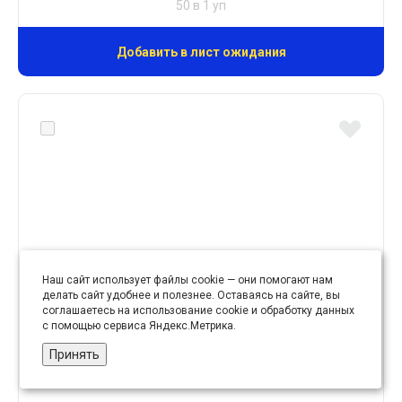
50 в 1 уп
Добавить в лист ожидания
Наш сайт использует файлы cookie — они помогают нам
делать сайт удобнее и полезнее. Оставаясь на сайте, вы
соглашаетесь на использование cookie и обработку данных
с помощью сервиса Яндекс.Метрика.
Принять
Крючки шубные темно-бежевые № 311 ДС уп. 50
шт.