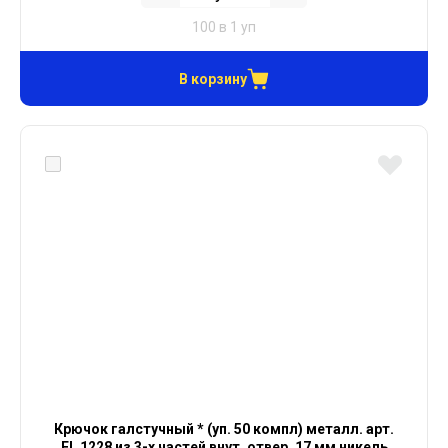
100 в 1 уп
В корзину
Крючок галстучный * (уп. 50 компл) металл. арт.
FL 1228 из 3-х частей внут. отвер. 17 мм никель