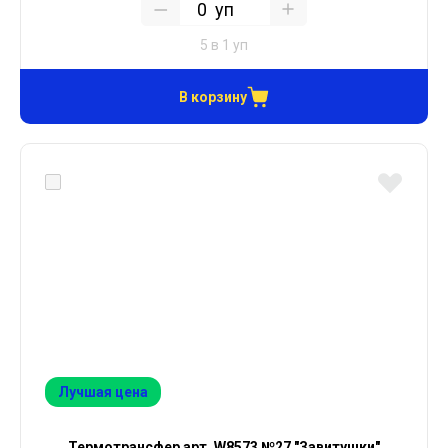
уп
5 в 1 уп
В корзину
Лучшая цена
Термотрансфер арт. W8573 №27 "Завитушки"