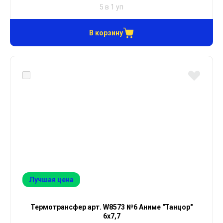
5 в 1 уп
В корзину
Лучшая цена
Термотрансфер арт. W8573 №6 Аниме "Танцор"
6х7,7