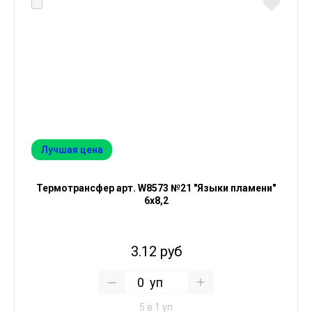
Лучшая цена
Термотрансфер арт. W8573 №21 "Языки пламени"
6х8,2
3.12 руб
уп
5 в 1 уп