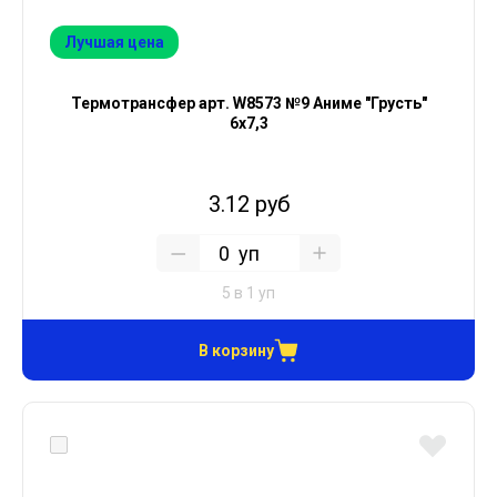
Лучшая цена
Термотрансфер арт. W8573 №9 Аниме "Грусть"
6х7,3
3.12 руб
уп
5 в 1 уп
В корзину