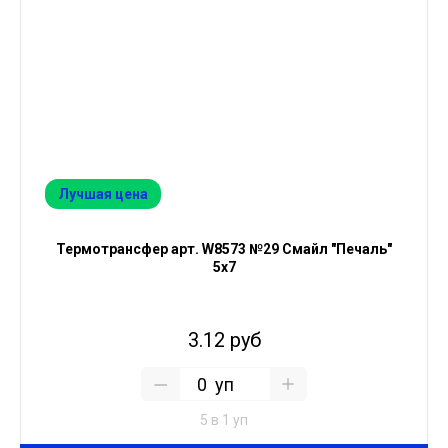
Лучшая цена
Термотрансфер арт. W8573 №29 Смайл "Печаль"
5х7
3.12 руб
уп
5 в 1 уп