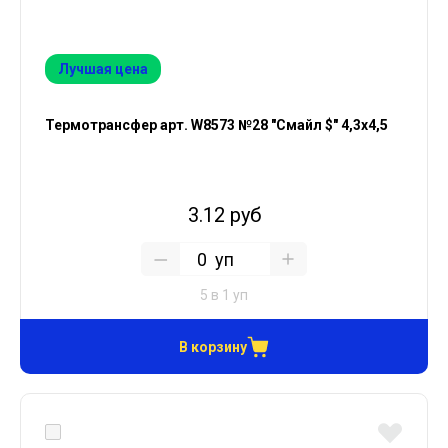
Лучшая цена
Термотрансфер арт. W8573 №28 "Смайл $" 4,3х4,5
3.12 руб
уп
5 в 1 уп
В корзину