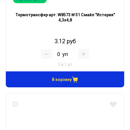
Термотрансфер арт. W8573 №31 Смайл "Истерия"
4,3х4,8
3.12 руб
уп
5 в 1 уп
В корзину