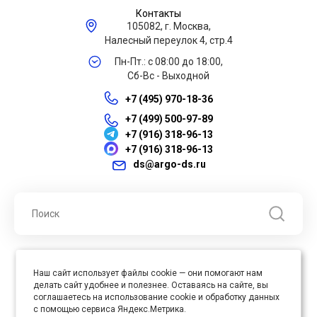
Контакты
105082, г. Москва,
Налесный переулок 4, стр.4
Пн-Пт.: с 08:00 до 18:00,
Сб-Вс - Выходной
+7 (495) 970-18-36
+7 (499) 500-97-89
+7 (916) 318-96-13
+7 (916) 318-96-13
ds@argo-ds.ru
© 2026 ООО "Арго ДС" ИНН 7701121430 ОГРН 1027739360417, Все
Наш сайт использует файлы cookie — они помогают нам
права защищены
делать сайт удобнее и полезнее. Оставаясь на сайте, вы
Юр. адрес : 105005, г. Москва, ул. Бауманская, д.20, стр. 3
соглашаетесь на использование cookie и обработку данных
с помощью сервиса Яндекс.Метрика.