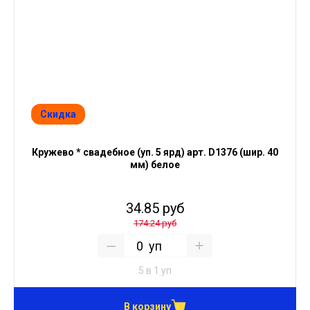
Скидка
Кружево * свадебное (уп. 5 ярд) арт. D1376 (шир. 40
мм) белое
34.85 руб
174.24 руб
уп
5 в 1 уп
В корзину