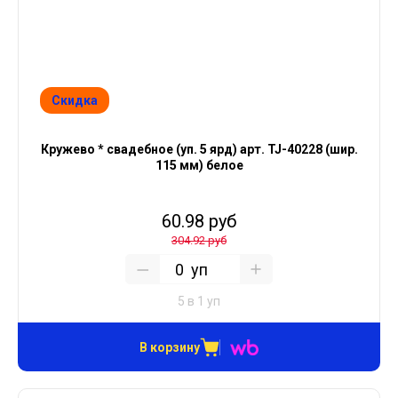
Скидка
Кружево * свадебное (уп. 5 ярд) арт. TJ-40228 (шир.
115 мм) белое
60.98 руб
304.92 руб
уп
5 в 1 уп
В корзину