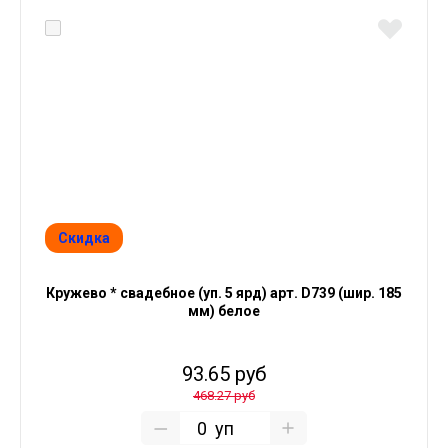
Скидка
Кружево * свадебное (уп. 5 ярд) арт. D739 (шир. 185
мм) белое
93.65 руб
468.27 руб
уп