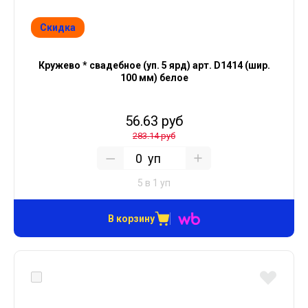
Скидка
Кружево * свадебное (уп. 5 ярд) арт. D1414 (шир.
100 мм) белое
56.63 руб
283.14 руб
уп
5 в 1 уп
В корзину