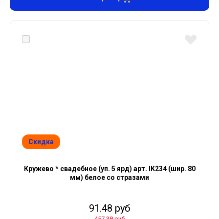
Скидка
Кружево * свадебное (уп. 5 ярд) арт. IK234 (шир. 80
мм) белое со стразами
91.48 руб
457.38 руб