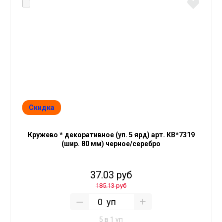
Скидка
Кружево * декоративное (уп. 5 ярд) арт. КВ*7319
(шир. 80 мм) черное/серебро
37.03 руб
185.13 руб
уп
5 в 1 уп