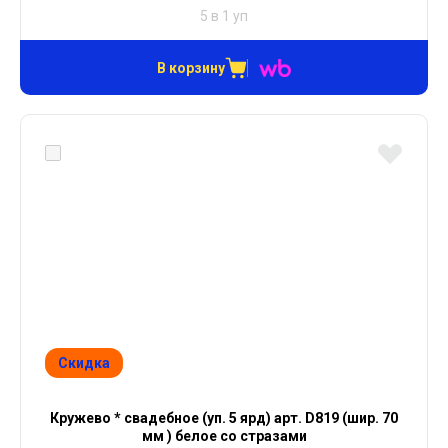
5 в 1 уп
В корзину
Скидка
Кружево * свадебное (уп. 5 ярд) арт. D819 (шир. 70
мм ) белое со стразами