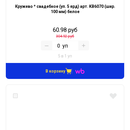
Кружево * свадебное (уп. 5 ярд) арт. KB6070 (шир.
100 мм) белое
60.98 руб
304.92 руб
уп
5 в 1 уп
В корзину