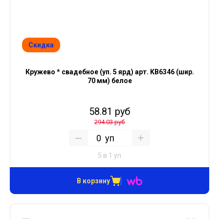
Скидка
Кружево * свадебное (уп. 5 ярд) арт. KB6346 (шир.
70 мм) белое
58.81 руб
294.03 руб
уп
5 в 1 уп
В корзину