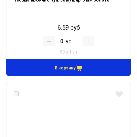
Тесьма вьюнчик* (уп. 50 м) шир. 3 мм золото
6.59 руб
уп
50 в 1 уп
В корзину