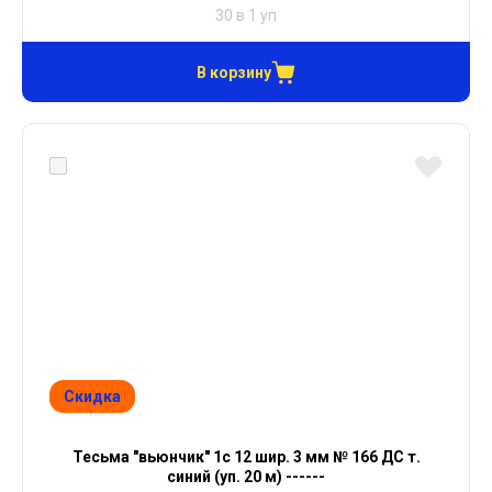
30 в 1 уп
В корзину
Скидка
Тесьма "вьюнчик" 1с 12 шир. 3 мм № 166 ДС т.
синий (уп. 20 м) ------