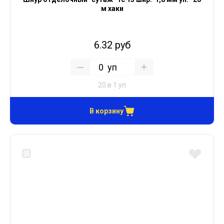
м хаки
6.32 руб
уп
20 в 1 уп
В корзину