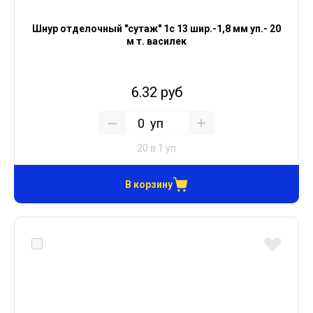
Шнур отделочный "сутаж" 1с 13 шир.-1,8 мм уп.- 20
м т. василек
6.32 руб
уп
20 в 1 уп
В корзину