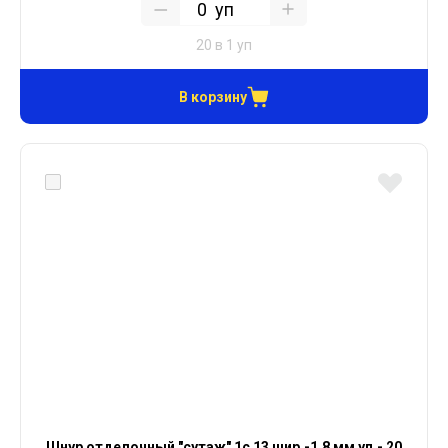
уп
20 в 1 уп
В корзину
Шнур отделочный "сутаж" 1с 13 шир.-1,8 мм уп.- 20