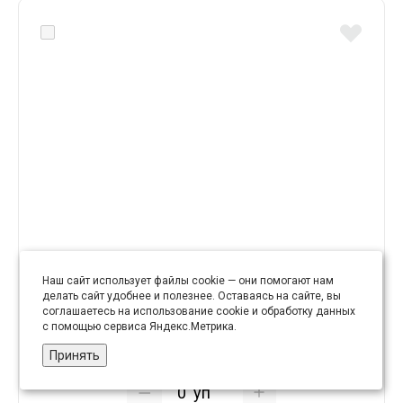
Шнур отделочный "сутаж" арт. 2473 двухцветный
Наш сайт использует файлы cookie — они помогают нам
шир. 2 мм (уп. 20 м) бело-зеленый
делать сайт удобнее и полезнее. Оставаясь на сайте, вы
соглашаетесь на использование cookie и обработку данных
с помощью сервиса Яндекс.Метрика.
12.67 руб
Принять
уп