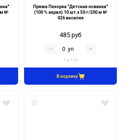
нка"
Пряжа Пехорка "Детская новинка"
 м №
(100 % акрил) 10 шт.х 50 г/200 м №
026 василек
485 руб
уп
1 в 1 уп
В корзину