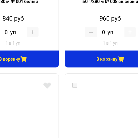
280 м № 001 белый
50 г/280 м № 008 св.серый
840 руб
960 руб
уп
уп
1 в 1 уп
1 в 1 уп
В корзину
В корзину