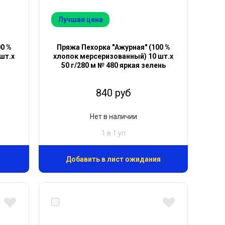
Лучшая цена
00 %
Пряжа Пехорка "Ажурная" (100 %
шт.х
хлопок мерсеризованный) 10 шт.х
50 г/280 м № 480 яркая зелень
840 руб
Нет в наличии
1 в 1 уп
Добавить в лист ожидания