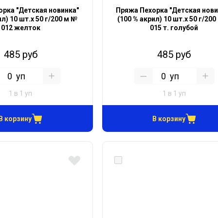
рка "Детская новинка"
Пряжа Пехорка "Детская нови
ил) 10 шт.х 50 г/200 м №
(100 % акрил) 10 шт.х 50 г/200
012 желток
015 т. голубой
485 руб
485 руб
уп
уп
1 в 1 уп
1 в 1 уп
В корзину
В корзину