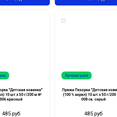
ена
Лучшая цена
рка "Детская новинка"
Пряжа Пехорка "Детская нови
ил) 10 шт.х 50 г/200 м №
(100 % акрил) 10 шт.х 50 г/200
006 красный
008 св. серый
485 руб
485 руб