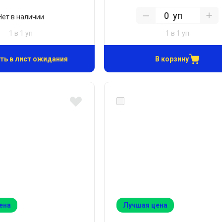
уп
Нет в наличии
1 в 1 уп
1 в 1 уп
ть в лист ожидания
В корзину
ена
Лучшая цена