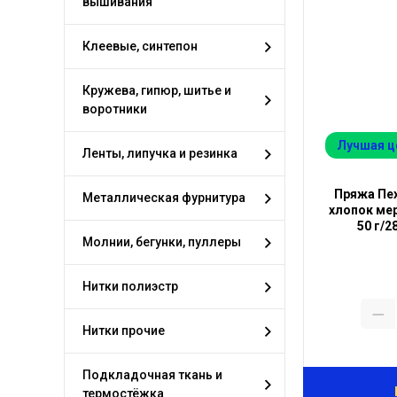
вышивания
Клеевые, синтепон
Кружева, гипюр, шитье и
воротники
Лучшая ц
Ленты, липучка и резинка
Пряжа Пех
Металлическая фурнитура
хлопок мер
50 г/2
Молнии, бегунки, пуллеры
Нитки полиэстр
Нитки прочие
Подкладочная ткань и
термостёжка