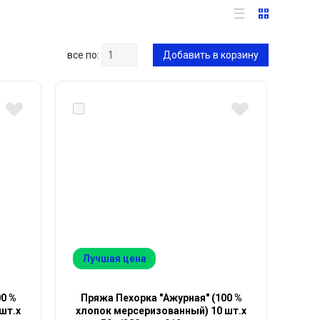
все по:
Добавить в корзину
Лучшая цена
00 %
Пряжа Пехорка "Ажурная" (100 %
шт.х
хлопок мерсеризованный) 10 шт.х