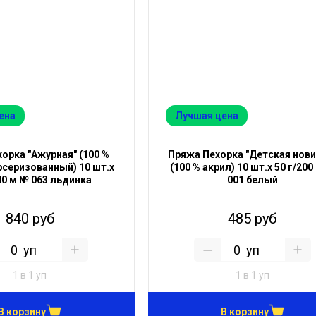
ена
Лучшая цена
орка "Ажурная" (100 %
Пряжа Пехорка "Детская нови
серизованный) 10 шт.х
(100 % акрил) 10 шт.х 50 г/200
80 м № 063 льдинка
001 белый
840 руб
485 руб
уп
уп
1 в 1 уп
1 в 1 уп
В корзину
В корзину