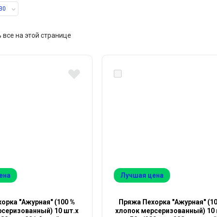
30
 все на этой странице
ена
Лучшая цена
орка "Ажурная" (100 %
Пряжа Пехорка "Ажурная" (1
серизованный) 10 шт.х
хлопок мерсеризованный) 10 