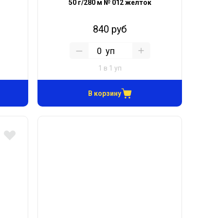
50 г/280 м № 012 желток
840 руб
уп
1 в 1 уп
В корзину