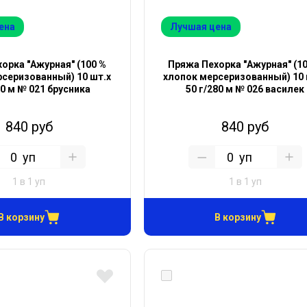
ена
Лучшая цена
орка "Ажурная" (100 %
Пряжа Пехорка "Ажурная" (1
серизованный) 10 шт.х
хлопок мерсеризованный) 10 
80 м № 021 брусника
50 г/280 м № 026 василек
840 руб
840 руб
уп
уп
1 в 1 уп
1 в 1 уп
В корзину
В корзину