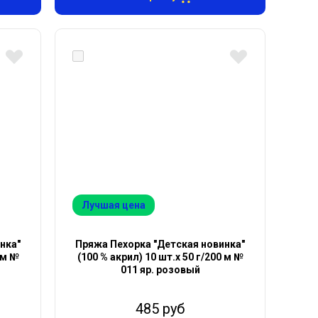
Лучшая цена
нка"
Пряжа Пехорка "Детская новинка"
 м №
(100 % акрил) 10 шт.х 50 г/200 м №
011 яр. розовый
485 руб