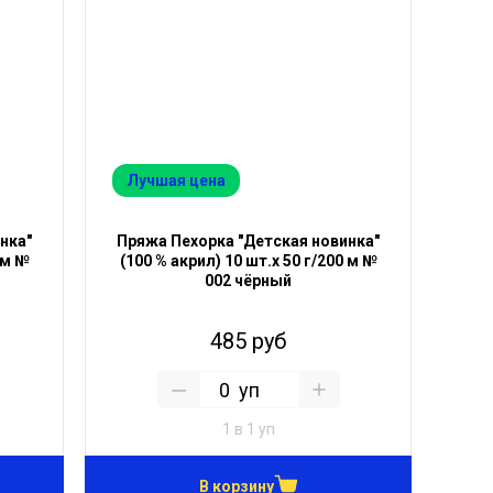
Лучшая цена
нка"
Пряжа Пехорка "Детская новинка"
 м №
(100 % акрил) 10 шт.х 50 г/200 м №
002 чёрный
485 руб
уп
1 в 1 уп
В корзину