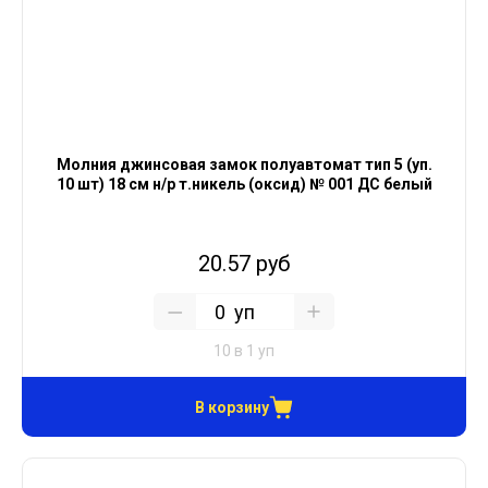
Молния джинсовая замок полуавтомат тип 5 (уп.
10 шт) 18 см н/р т.никель (оксид) № 001 ДС белый
20.57 руб
уп
10 в 1 уп
В корзину