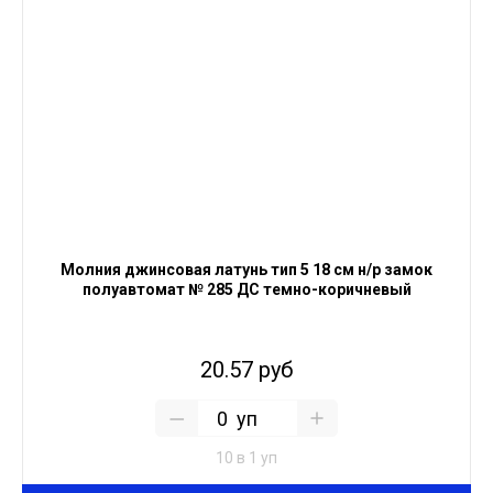
Молния джинсовая латунь тип 5 18 см н/р замок
полуавтомат № 285 ДС темно-коричневый
20.57 руб
уп
10 в 1 уп