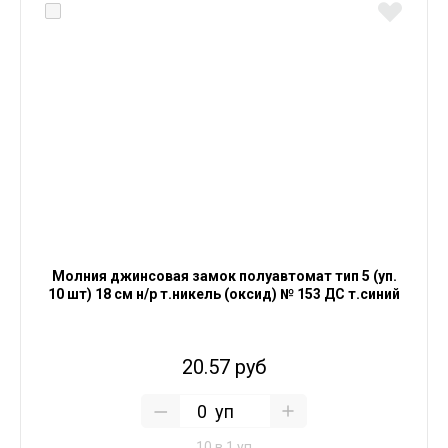
Молния джинсовая замок полуавтомат тип 5 (уп.
10 шт) 18 см н/р т.никель (оксид) № 153 ДС т.синий
20.57 руб
уп
10 в 1 уп