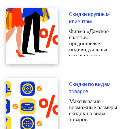
условии соблюдения
необходимого объема
Скидки крупным
покупок.
клиентам
Фирма «Дамское
счастье»
предоставляет
индивидуальные
скидки после
заключения договора с
выполнением
соответствующих
условий.
Скидки по видам
товаров
Максимально
возможные размеры
скидок на виды
товаров.