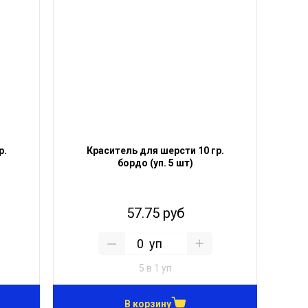
р.
Краситель для шерсти 10 гр.
бордо (уп. 5 шт)
57.75 руб
уп
5 в 1 уп
В корзину