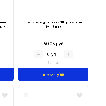
иний
Краситель для ткани 10 гр. черный
шелк,
(уп. 5 шт)
60.06 руб
уп
5 в 1 уп
В корзину