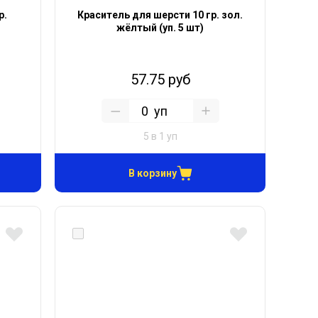
р.
Краситель для шерсти 10 гр. зол.
жёлтый (уп. 5 шт)
57.75 руб
уп
5 в 1 уп
В корзину