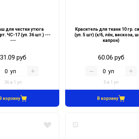
ш для чистки утюга
Краситель для ткани 10 гр. с
т. ЧС-17 (уп. 36 шт.) ---
(уп. 5 шт) (х/б, лён, вискоза, 
---
капрон)
31.09 руб
60.06 руб
уп
уп
36 в 1 уп
5 в 1 уп
В корзину
В корзину