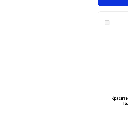
Красите
го