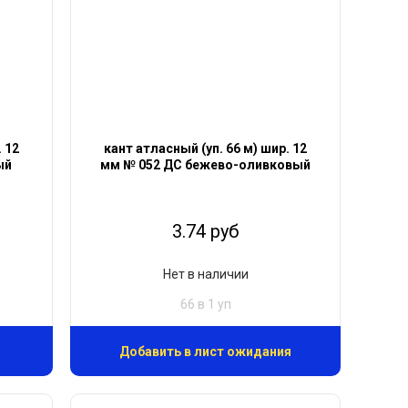
. 12
кант атласный (уп. 66 м) шир. 12
ый
мм № 052 ДС бежево-оливковый
3.74 руб
Нет в наличии
66 в 1 уп
Добавить в лист ожидания