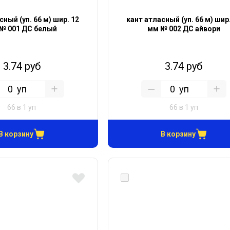
сный (уп. 66 м) шир. 12
кант атласный (уп. 66 м) шир
№ 001 ДС белый
мм № 002 ДС айвори
3.74 руб
3.74 руб
уп
уп
66 в 1 уп
66 в 1 уп
В корзину
В корзину