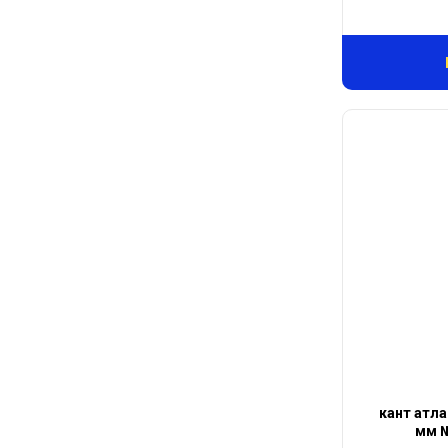
кант атла
мм №