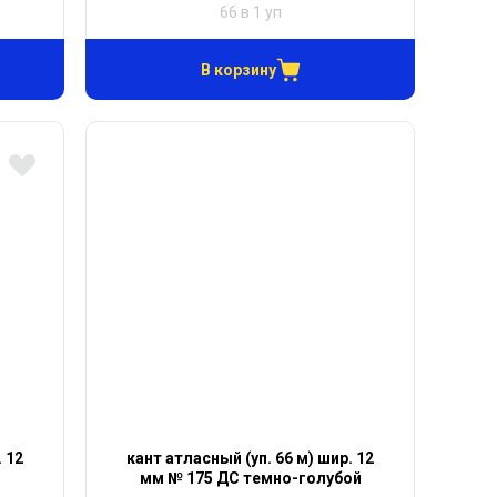
66 в 1 уп
В корзину
. 12
кант атласный (уп. 66 м) шир. 12
й
мм № 175 ДС темно-голубой