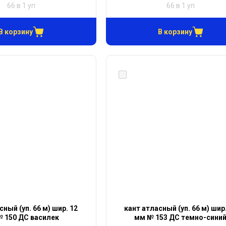
66 в 1 уп
66 в 1 уп
В корзину
В корзину
сный (уп. 66 м) шир. 12
кант атласный (уп. 66 м) шир
 150 ДС василек
мм № 153 ДС темно-сини