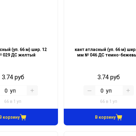
сный (уп. 66 м) шир. 12
кант атласный (уп. 66 м) шир
№ 029 ДС желтый
мм № 046 ДС темно-бежев
3.74 руб
3.74 руб
уп
уп
66 в 1 уп
66 в 1 уп
В корзину
В корзину