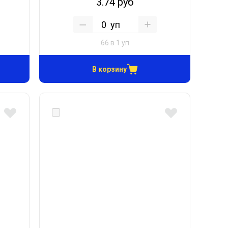
3.74 руб
уп
66 в 1 уп
В корзину