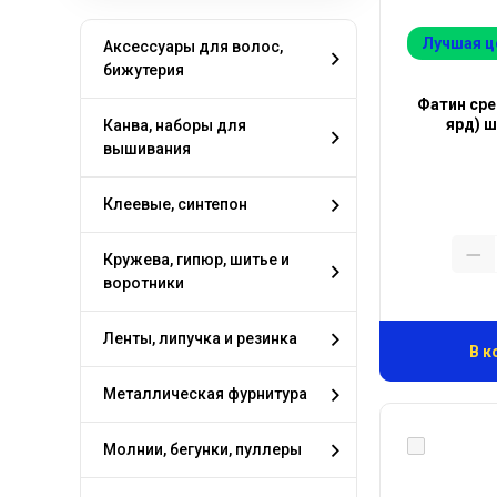
Лучшая ц
Аксессуары для волос,
бижутерия
Фатин сре
ярд) ш
Канва, наборы для
вышивания
Клеевые, синтепон
Кружева, гипюр, шитье и
воротники
Ленты, липучка и резинка
В к
Металлическая фурнитура
Молнии, бегунки, пуллеры