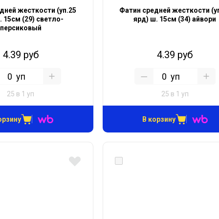
дней жесткости (уп.25
Фатин средней жесткости (у
. 15см (29) светло-
ярд) ш. 15см (34) айвори
персиковый
4.39 руб
4.39 руб
уп
уп
25 в 1 уп
25 в 1 уп
орзину
В корзину