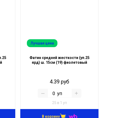
Лучшая цена
п.25
Фатин средней жесткости (уп.25
ый
ярд) ш. 15см (19) фиолетовый
4.39 руб
уп
25 в 1 уп
В корзину