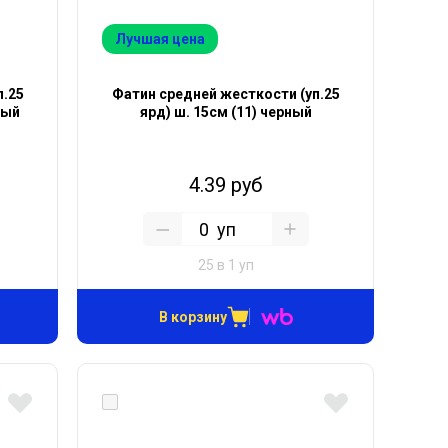
Лучшая цена
п.25
Фатин средней жесткости (уп.25
вый
ярд) ш. 15см (11) черный
4.39 руб
уп
25 в 1 уп
В корзину