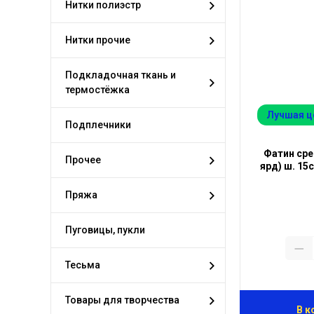
Нитки полиэстр
Нитки прочие
Подкладочная ткань и
термостёжка
Лучшая ц
Подплечники
Фатин сре
Прочее
ярд) ш. 15
Пряжа
Пуговицы, пукли
Тесьма
Товары для творчества
В к