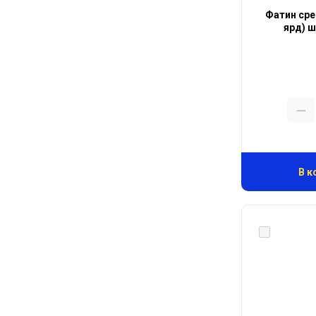
Фатин сре
ярд) ш
В к