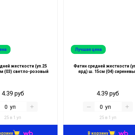
ена
Лучшая цена
дней жесткости (уп.25
Фатин средней жесткости (у
см (03) светло-розовый
ярд) ш. 15см (04) сиренев
4.39 руб
4.39 руб
уп
уп
25 в 1 уп
25 в 1 уп
орзину
В корзину