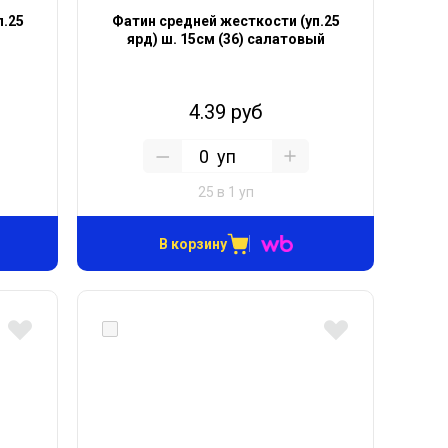
п.25
Фатин средней жесткости (уп.25
ярд) ш. 15см (36) салатовый
4.39 руб
уп
25 в 1 уп
В корзину