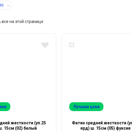
30
 все на этой странице
ена
Лучшая цена
дней жесткости (уп.25
Фатин средней жесткости (у
ш. 15см (02) белый
ярд) ш. 15см (05) фуксия