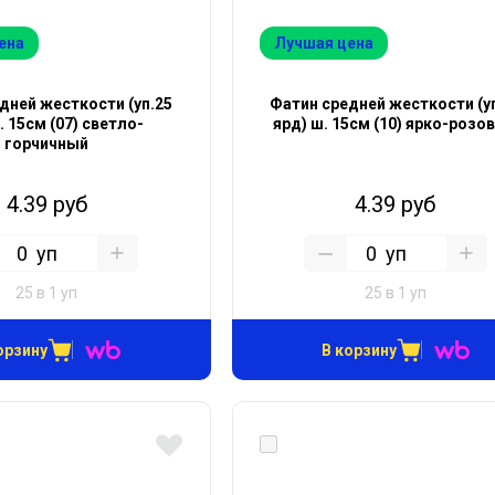
ена
Лучшая цена
дней жесткости (уп.25
Фатин средней жесткости (у
. 15см (07) светло-
ярд) ш. 15см (10) ярко-розо
горчичный
4.39 руб
4.39 руб
уп
уп
25 в 1 уп
25 в 1 уп
орзину
В корзину