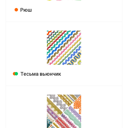
Рюш
Тесьма вьюнчик