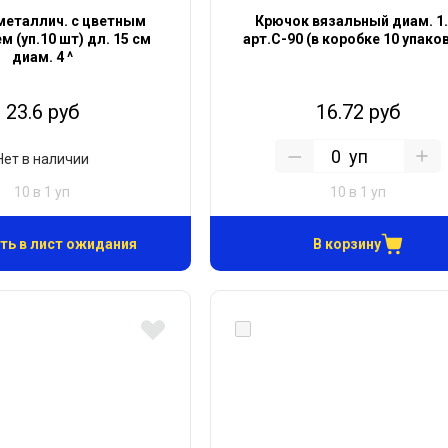
металлич. с цветным
Крючок вязальный диам. 1.
 (уп.10 шт) дл. 15 см
арт.С-90 (в коробке 10 упако
диам. 4 ^
23.6 руб
16.72 руб
уп
Нет в наличии
10 в 1 уп
10 в 1 уп
ть в лист ожидания
В корзину