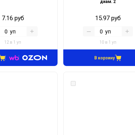
диам. 2
7.16 руб
15.97 руб
уп
уп
12 в 1 уп
10 в 1 уп
В корзину