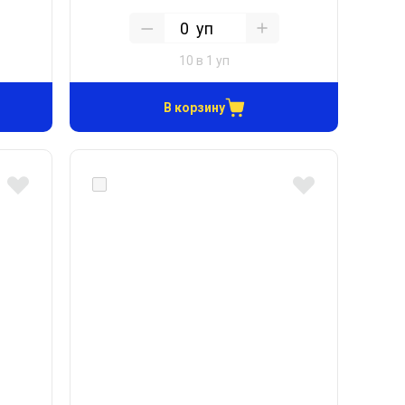
уп
10 в 1 уп
В корзину