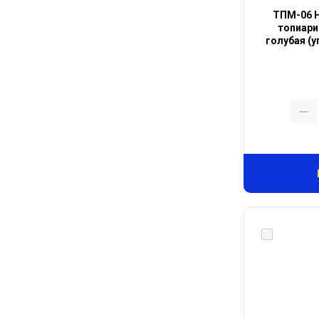
ТПМ-06 Н
топиари
голубая (