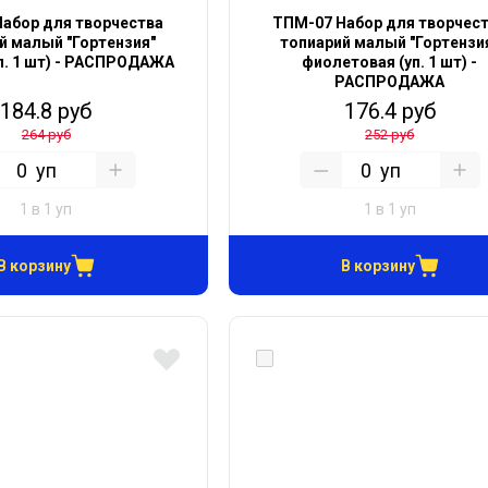
абор для творчества
ТПМ-07 Набор для творчес
й малый "Гортензия"
топиарий малый "Гортензи
уп. 1 шт) - РАСПРОДАЖА
фиолетовая (уп. 1 шт) -
РАСПРОДАЖА
184.8 руб
176.4 руб
264 руб
252 руб
уп
уп
1 в 1 уп
1 в 1 уп
В корзину
В корзину