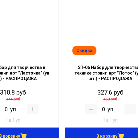
Скидка
бор для творчества в
ST-06 Набор для творчества
инг-арт "Ласточка" (уп.
технике стринг-арт "Лотос" (у
.) - РАСПРОДАЖА
шт.) - РАСПРОДАЖА
310.8 руб
327.6 руб
444 руб
468 руб
уп
уп
1 в 1 уп
1 в 1 уп
В корзину
В корзину