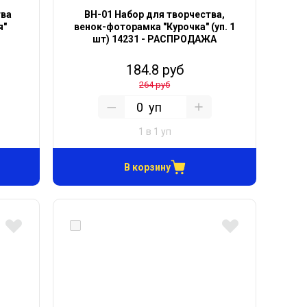
тва
ВН-01 Набор для творчества,
я"
венок-фоторамка "Курочка" (уп. 1
шт) 14231 - РАСПРОДАЖА
184.8 руб
264 руб
уп
1 в 1 уп
В корзину