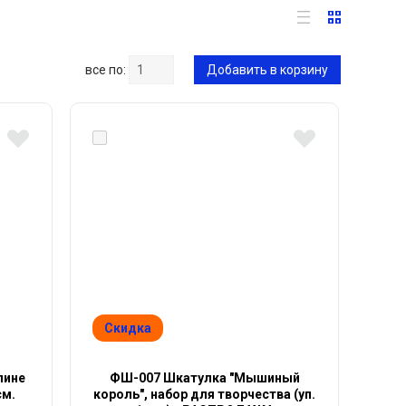
все по:
Добавить в корзину
Скидка
лине
ФШ-007 Шкатулка "Мышиный
см.
король", набор для творчества (уп.