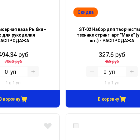
Скидка
исерная ваза Рыбки -
ST-02 Набор для творчества
р для рукоделия -
технике стринг-арт "Маяк" (у
РАСПРОДАЖА
шт.) - РАСПРОДАЖА
494.34 руб
327.6 руб
706.2 руб
468 руб
уп
уп
1 в 1 уп
1 в 1 уп
В корзину
В корзину