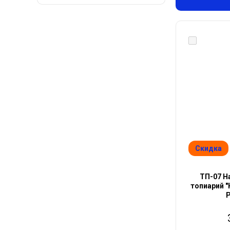
Скидка
ТП-07 Н
топиарий "