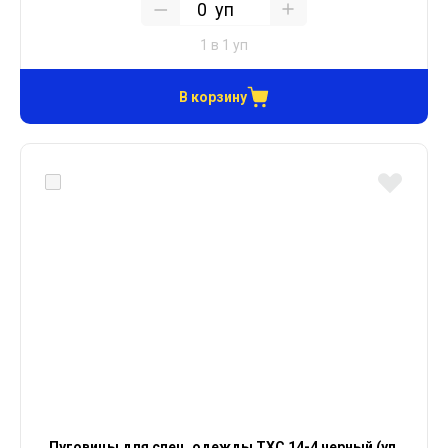
уп
1 в 1 уп
В корзину
Пуговицы для спец. одежды ТХС 14-4 черный (уп.