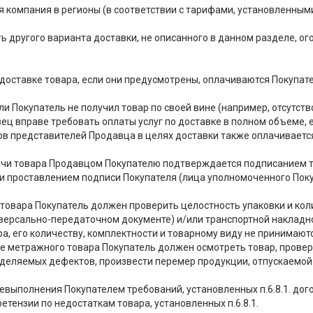
я компания в регионы (в соответствии с тарифами, установленным
ть другого варианта доставки, не описанного в данном разделе, о
о доставке товара, если они предусмотрены, оплачиваются Покупат
если Покупатель не получил товар по своей вине (например, отсутс
вец вправе требовать оплаты услуг по доставке в полном объеме, 
в представителей Продавца в целях доставки также оплачиваетс
ачи товара Продавцом Покупателю подтверждается подписанием 
и проставлением подписи Покупателя (лица уполномоченного Поку
е товара Покупатель должен проверить целостность упаковки и кол
версально-передаточном документе) и/или транспортной накладно
а, его количеству, комплектности и товарному виду не принимаютс
еме метражного товара Покупатель должен осмотреть товар, провер
деляемых дефектов, произвести перемер продукции, отпускаемой
е невыполнения Покупателем требований, установленных п.6.8.1. до
етензии по недостаткам товара, установленных п.6.8.1.