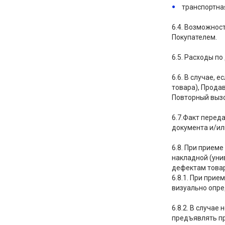
транспортна
6.4. Возможнос
Покупателем.
6.5. Расходы п
6.6. В случае, 
товара), Прода
Повторный вызо
6.7.Факт перед
документа и/ил
6.8. При прием
накладной (уни
дефектам товар
6.8.1. При при
визуально опре
6.8.2. В случа
предъявлять пр