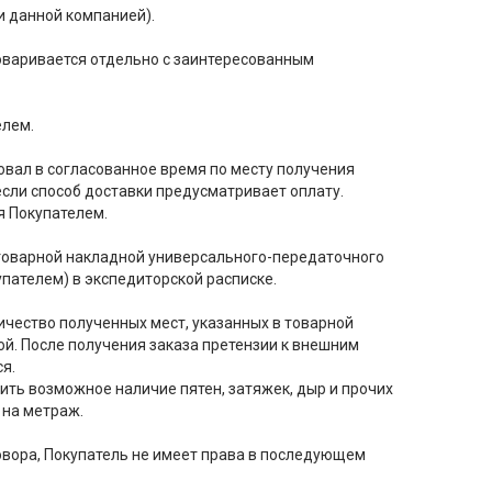
и данной компанией).
говаривается отдельно с заинтересованным
елем.
твовал в согласованное время по месту получения
если способ доставки предусматривает оплату.
я Покупателем.
товарной накладной универсального-передаточного
пателем) в экспедиторской расписке.
ичество полученных мест, указанных в товарной
й. После получения заказа претензии к внешним
я.
ить возможное наличие пятен, затяжек, дыр и прочих
 на метраж.
говора, Покупатель не имеет права в последующем