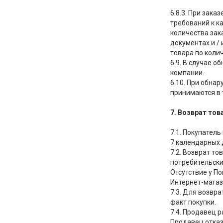
6.8.3. При зак
требований к к
количества зак
документах и /
товара по коли
6.9. В случае 
компании.
6.10. При обна
принимаются в 
7. Возврат то
7.1. Покупатель
7 календарных д
7.2. Возврат т
потребительски
Отсутствие у П
Интернет-магаз
7.3. Для возвр
факт покупки.
7.4. Продавец 
Продавец отказ