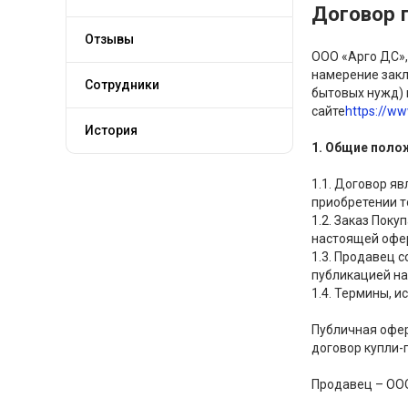
Договор 
Отзывы
ООО «Арго ДС»,
намерение закл
Сотрудники
бытовых нужд) 
сайте
https://ww
История
1. Общие поло
1.1. Договор я
приобретении т
1.2. Заказ Пок
настоящей офе
1.3. Продавец 
публикацией на
1.4. Термины, 
Публичная офер
договор купли-
Продавец – ООО