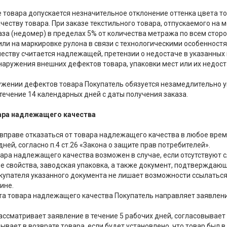
азе товара допускается незначительное отклонение оттенка цвета 
ачеству товара. При заказе текстильного товара, отпускаемого на
аза (недомер) в пределах 5% от количества метража по всем стор
 или на маркировке рулона в связи с технологическими особенност
честву считается надлежащей, претензии о недостаче в указанны
обнаружения внешних дефектов товара, упаковки мест или их недос
ружении дефектов товара Покупатель обязуется незамедлительно у
течение 14 календарных дней с даты получения заказа.
вара надлежащего качества
 вправе отказаться от товара надлежащего качества в любое время
ней, согласно п.4 ст.26 «Закона о защите прав потребителей».
овара надлежащего качества возможен в случае, если отсутствуют 
е свойства, заводская упаковка, а также документ, подтверждающ
окупателя указанного документа не лишает возможности ссылаться
ине.
ата товара надлежащего качества Покупатель направляет заявле
рассматривает заявление в течение 5 рабочих дней, согласовывает 
ывает в возврате товара, если будет установлено, что товар был 