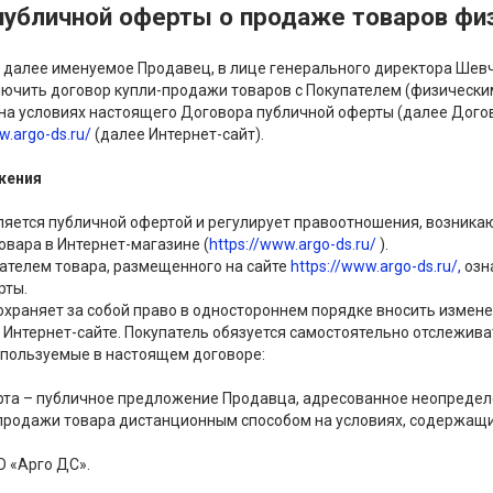
публичной оферты о продаже товаров фи
 далее именуемое Продавец, в лице генерального директора Ше
ючить договор купли-продажи товаров с Покупателем (физически
на условиях настоящего Договора публичной оферты (далее Догов
w.argo-ds.ru/
(далее Интернет-сайт).
жения
вляется публичной офертой и регулирует правоотношения, возник
овара в Интернет-магазине (
https://www.argo-ds.ru/
).
упателем товара, размещенного на сайте
https://www.argo-ds.ru/,
озн
рты.
сохраняет за собой право в одностороннем порядке вносить измен
 Интернет-сайте. Покупатель обязуется самостоятельно отслежива
используемые в настоящем договоре:
та – публичное предложение Продавца, адресованное неопредел
продажи товара дистанционным способом на условиях, содержащи
 «Арго ДС».