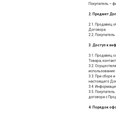
Покупатель – ф
2. Предмет До
2.1. Продавец 
Договора.
2.2. Покупател
3. Доступ к и
3.1. Продавец 
Товара; контак
3.2. Осуществл
использование 
3.3. При сборе
настоящего До
3.4. Информаци
3.5. Покупател
договора с Про
4. Порядок оф