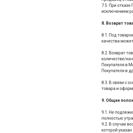
7.5. При отказ
исключением ра
8. Возврат то
8.1. Под товар
качества может
8.2. Возврат т
количестве/кач
Покупателя в М
Покупателя в д
8.3. В связи с
товара и оформ
9. Общие поло
9.1. Не подлеж
полностью утра
9.2. В случае 
которой указан