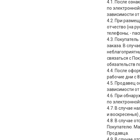
4.1. После озн
по электронной
зависимости от
4.2. При разме
отчество (на ру
телефоны; - пас
4.3. Покупател
заказа. В случ
неблагоприятны
связаться с По
обязательств п
4.4. После офо
рабочие дни с 8:
4.5. Продавец 
зависимости от
4.6. При обнар
по электронной
4.7. В случае 
и воскресенья)
4.8. В случае 
Покупателю. Ма
Продавца.
4.9. В случае о