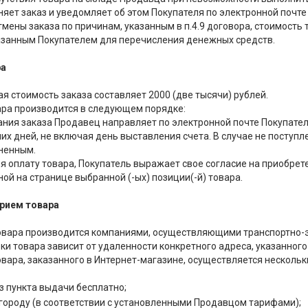
яет заказ и уведомляет об этом Покупателя по электронной почте
 отмены заказа по причинам, указанным в п.4.9 договора, стоимос
азанным Покупателем для перечисления денежных средств.
ра
ая стоимость заказа составляет 2000 (две тысячи) рублей.
вара производится в следующем порядке:
ания заказа Продавец направляет по электронной почте Покупателю
их дней, не включая день выставления счета. В случае не поступл
ненным.
яя оплату товара, Покупатель выражает свое согласие на приобре
ной на странице выбранной (-ых) позиции(-й) товара.
прием товара
товара производится компаниями, осуществляющими транспортно-
вки товара зависит от удаленности конкретного адреса, указанног
товара, заказанного в Интернет-магазине, осуществляется несколь
з пункта выдачи бесплатно;
 городу (в соответствии с установленными Продавцом тарифами);