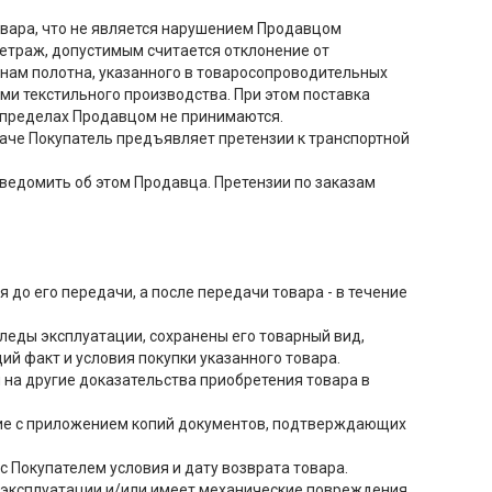
товара, что не является нарушением Продавцом
 метраж, допустимым считается отклонение от
онам полотна, указанного в товаросопроводительных
ями текстильного производства. При этом поставка
х пределах Продавцом не принимаются.
таче Покупатель предъявляет претензии к транспортной
ведомить об этом Продавца. Претензии по заказам
 до его передачи, а после передачи товара - в течение
следы эксплуатации, сохранены его товарный вид,
ий факт и условия покупки указанного товара.
 на другие доказательства приобретения товара в
ние с приложением копий документов, подтверждающих
с Покупателем условия и дату возврата товара.
в эксплуатации и/или имеет механические повреждения.