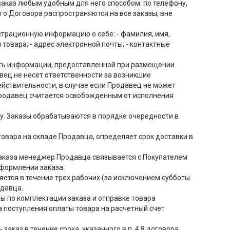
заказ любым удобным для него способом: по телефону,
го Договора распространяются на все заказы, вне
страционную информацию о себе: - фамилия, имя,
 товара; - адрес электронной почты; - контактные
ость информации, предоставленной при размещении
ец не несет ответственности за возникшие
йствительности, в случае если Продавец не может
 Продавец считается освобожденным от исполнения
цу. Заказы обрабатываются в порядке очередности в
овара на складе Продавца, определяет срок доставки в
заказа менеджер Продавца связывается с Покупателем
оформлении заказа.
яется в течение трех рабочих (за исключением субботы
одавца.
ры по комплектации заказа и отправке товара
 поступления оплаты товара на расчетный счет
аказ в течение срока, указанного в п. 4.8 договора,