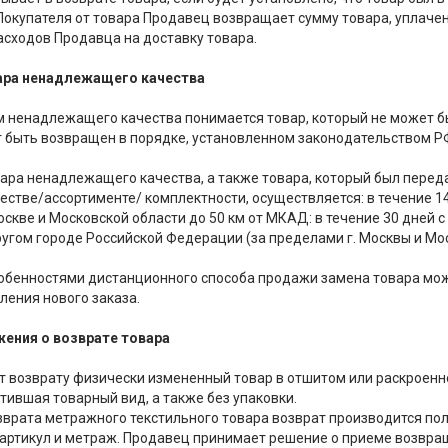
е Покупателя от товара Продавец возвращает сумму товара, уплаче
сходов Продавца на доставку товара.
вара ненадлежащего качества
ом ненадлежащего качества понимается товар, который не может 
 быть возвращен в порядке, установленном законодательством РФ
овара ненадлежащего качества, а также товара, который был пере
естве/ассортименте/ комплектности, осуществляется: в течение 14
оскве и Московской области до 50 км от МКАД: в течение 30 дней с
ругом городе Российской Федерации (за пределами г. Москвы и Мос
 особенностями дистанционного способа продажи замена товара м
ления нового заказа.
жения о возврате товара
ит возврату физически измененный товар в отшитом или раскроенном
тившая товарный вид, а также без упаковки.
возврата метражного текстильного товара возврат производится п
 артикул и метраж. Продавец принимает решение о приеме возвра