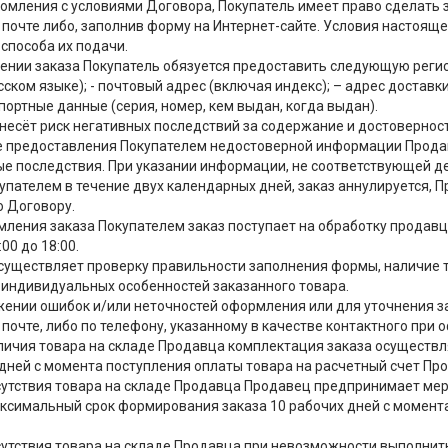
акомления с условиями Договора, Покупатель имеет право сделать 
 почте либо, заполнив форму на Интернет-сайте. Условия настояще
 способа их подачи.
щении заказа Покупатель обязуется предоставить следующую реги
сском языке); - почтовый адрес (включая индекс); – адрес доставки
портные данные (серия, номер, кем выдан, когда выдан).
ь несёт риск негативных последствий за содержание и достоверн
ае предоставления Покупателем недостоверной информации Продав
е последствия. При указании информации, не соответствующей де
купателем в течение двух календарных дней, заказ аннулируется,
о Договору.
рмления заказа Покупателем заказ поступает на обработку продав
00 до 18:00.
осуществляет проверку правильности заполнения формы, наличие т
 индивидуальных особенностей заказанного товара.
ужении ошибок и/или неточностей оформления или для уточнения 
 почте, либо по телефону, указанному в качестве контактного при 
наличия товара на складе Продавца комплектация заказа осуществл
 дней с момента поступления оплаты товара на расчетный счет Пр
отсутствия товара на складе Продавца Продавец предпринимает ме
ксимальный срок формирования заказа 10 рабочих дней с момента
тсутствия товара на складе Продавца при невозможности выполнить з