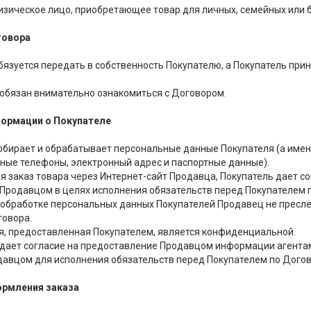
изическое лицо, приобретающее товар для личных, семейных или 
говора
обязуется передать в собственность Покупателю, а Покупатель прин
ь обязан внимательно ознакомиться с Договором.
нформации о Покупателе
собирает и обрабатывает персональные данные Покупателя (а именн
тные телефоны, электронный адрес и паспортные данные).
яя заказ товара через Интернет-сайт Продавца, Покупатель дает со
Продавцом в целях исполнения обязательств перед Покупателем п
 и обработке персональных данных Покупателей Продавец не пресле
говора.
я, предоставленная Покупателем, является конфиденциальной.
ь дает согласие на предоставление Продавцом информации агента
давцом для исполнения обязательств перед Покупателем по Догов
ормления заказа