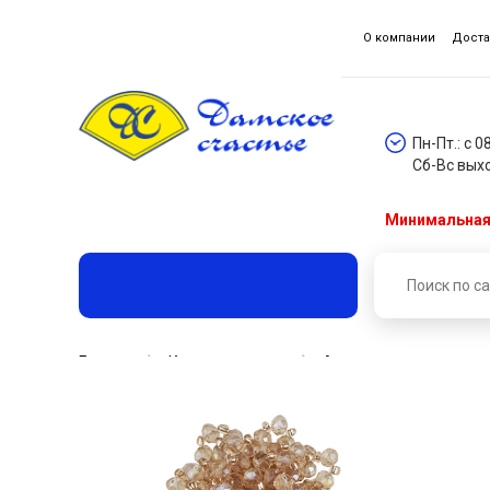
О компании
Доста
Пн-Пт.: с 0
Сб-Вс вых
Минимальная 
Главная
Каталог товаров
Аксессуары для волос
Брошь-булавка декоративная с жемчугом (уп. 1шт) арт.56
Брошь-булавка декоративн
мм цветок из бусин