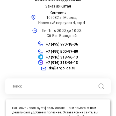
Заказ из Китая
Контакты
105082, г. Москва,
Налесный переулок 4, стр.4
Пн-Пт.: с 08:00 до 18:00,
Сб-Вс - Выходной
+7 (495) 970-18-36
+7 (499) 500-97-89
+7 (916) 318-96-13
+7 (916) 318-96-13
ds@argo-ds.ru
© 2026 ООО "Арго ДС" ИНН 7701121430 ОГРН 1027739360417, Все
Наш сайт использует файлы cookie — они помогают нам
права защищены
делать сайт удобнее и полезнее. Оставаясь на сайте, вы
Юр. адрес : 105005, г. Москва, ул. Бауманская, д.20, стр. 3