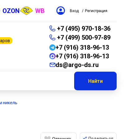
OZON
WB
Вход
/
Регистрация
+7 (495) 970-18-36
+7 (499) 500-97-89
варов
+7 (916) 318-96-13
+7 (916) 318-96-13
ds@argo-ds.ru
Найти
мм никель
Поделиться
Отложить