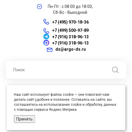
Пн-Пт.: с 08:00 до 18:00,
Сб-Вс - Выходной
+7 (495) 970-18-36
+7 (499) 500-97-89
+7 (916) 318-96-13
+7 (916) 318-96-13
ds@argo-ds.ru
© 2026 ООО "Арго ДС" ИНН 7701121430 ОГРН 1027739360417, Все
Наш сайт использует файлы cookie — они помогают нам
права защищены
делать сайт удобнее и полезнее. Оставаясь на сайте, вы
Юр. адрес : 105005, г. Москва, ул. Бауманская, д.20, стр. 3
соглашаетесь на использование cookie и обработку данных
с помощью сервиса Яндекс.Метрика.
Принять