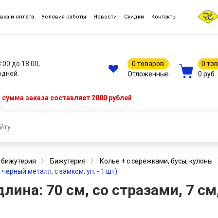
вка и оплата
Условия работы
Новости
Скидки
Контакты
8:00 до 18:00,
0 товаров
0 то
одной.
Отложенные
0 руб.
сумма заказа составляет 2000 рублей
, бижутерия
Бижутерия
Колье + c сережками, бусы, кулоны
 черный металл, с замком, уп. - 1 шт)
лина: 70 см, со стразами, 7 см