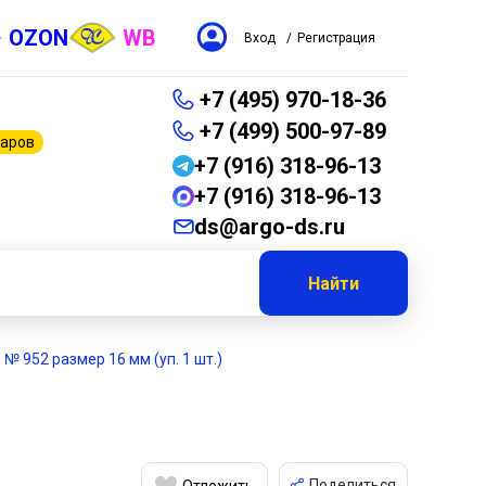
OZON
WB
Вход
/
Регистрация
+7 (495) 970-18-36
+7 (499) 500-97-89
варов
+7 (916) 318-96-13
+7 (916) 318-96-13
ds@argo-ds.ru
Найти
№ 952 размер 16 мм (уп. 1 шт.)
Поделиться
Отложить