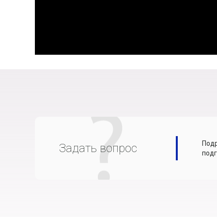
Подр
Задать вопрос
подг