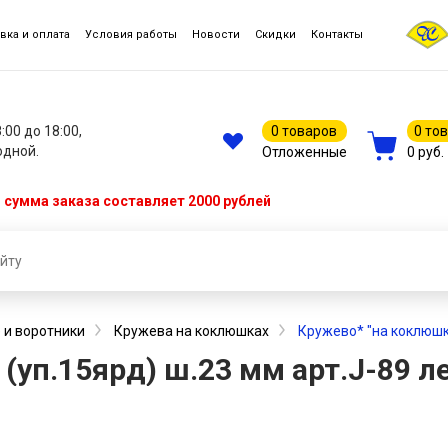
вка и оплата
Условия работы
Новости
Скидки
Контакты
8:00 до 18:00,
0 товаров
0 то
одной.
Отложенные
0 руб.
сумма заказа составляет 2000 рублей
 и воротники
Кружева на коклюшках
Кружево* "на коклюшка
(уп.15ярд) ш.23 мм арт.J-89 л