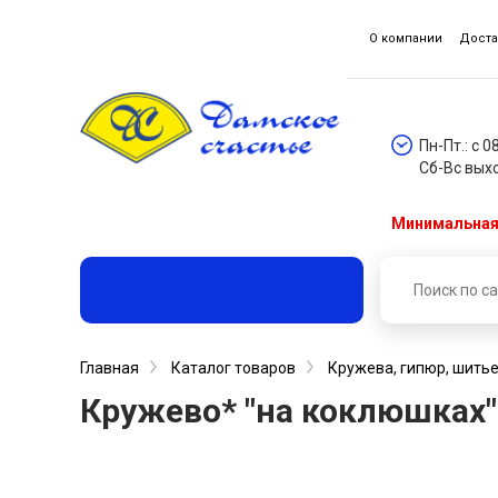
О компании
Доста
Пн-Пт.: с 0
Сб-Вс вых
Минимальная 
Главная
Каталог товаров
Кружева, гипюр, шитье
Кружево* "на коклюшках" 