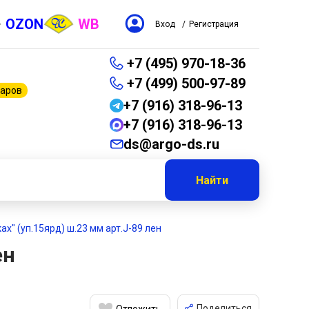
OZON
WB
Вход
/
Регистрация
+7 (495) 970-18-36
+7 (499) 500-97-89
варов
+7 (916) 318-96-13
+7 (916) 318-96-13
ds@argo-ds.ru
Найти
х" (уп.15ярд) ш.23 мм арт.J-89 лен
ен
Поделиться
Отложить