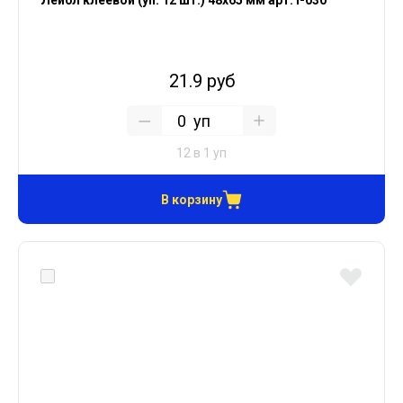
Лейбл клеевой (уп. 12 шт.) 48х65 мм арт. I-030
21.9 руб
уп
12 в 1 уп
В корзину