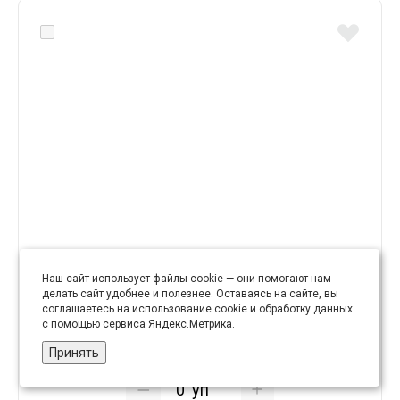
Лейбл клеевой (уп. 12 шт.) 60х46 мм арт. I-108
Наш сайт использует файлы cookie — они помогают нам
делать сайт удобнее и полезнее. Оставаясь на сайте, вы
соглашаетесь на использование cookie и обработку данных
с помощью сервиса Яндекс.Метрика.
28.46 руб
Принять
уп