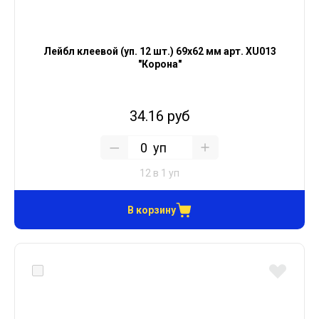
Лейбл клеевой (уп. 12 шт.) 69х62 мм арт. XU013
"Корона"
34.16 руб
уп
12 в 1 уп
В корзину