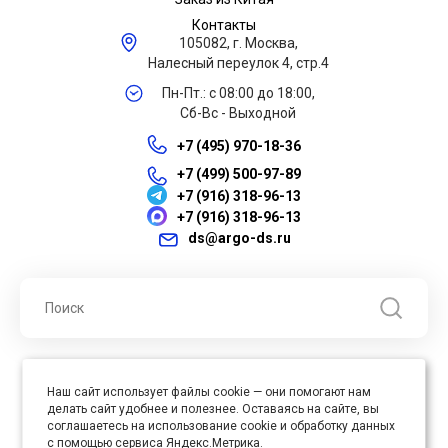
Контакты
105082, г. Москва,
Налесный переулок 4, стр.4
Пн-Пт.: с 08:00 до 18:00,
Сб-Вс - Выходной
+7 (495) 970-18-36
+7 (499) 500-97-89
+7 (916) 318-96-13
+7 (916) 318-96-13
ds@argo-ds.ru
© 2026 ООО "Арго ДС" ИНН 7701121430 ОГРН 1027739360417, Все
Наш сайт использует файлы cookie — они помогают нам
права защищены
делать сайт удобнее и полезнее. Оставаясь на сайте, вы
Юр. адрес : 105005, г. Москва, ул. Бауманская, д.20, стр. 3
соглашаетесь на использование cookie и обработку данных
с помощью сервиса Яндекс.Метрика.