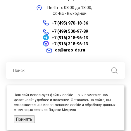
Пн-Пт.: с 08:00 до 18:00,
Сб-Вс - Выходной
+7 (495) 970-18-36
+7 (499) 500-97-89
+7 (916) 318-96-13
+7 (916) 318-96-13
ds@argo-ds.ru
© 2026 ООО "Арго ДС" ИНН 7701121430 ОГРН 1027739360417, Все
Наш сайт использует файлы cookie — они помогают нам
права защищены
делать сайт удобнее и полезнее. Оставаясь на сайте, вы
Юр. адрес : 105005, г. Москва, ул. Бауманская, д.20, стр. 3
соглашаетесь на использование cookie и обработку данных
с помощью сервиса Яндекс.Метрика.
Принять