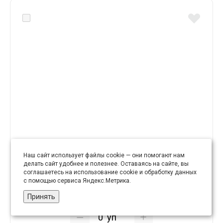
Бисер 12/0 (уп. 450 гр.) № 23 В голубой прозр с
Наш сайт использует файлы cookie — они помогают нам
посеребренным отв
делать сайт удобнее и полезнее. Оставаясь на сайте, вы
соглашаетесь на использование cookie и обработку данных
с помощью сервиса Яндекс.Метрика.
303.91 руб
Принять
уп