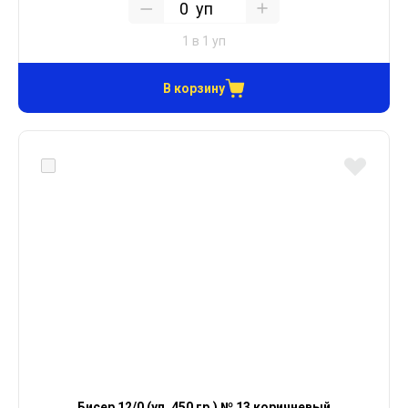
уп
1 в 1 уп
В корзину
Бисер 12/0 (уп. 450 гр.) № 13 коричневый