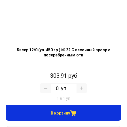
Бисер 12/0 (уп. 450 гр.) № 22 С песочный прозр с
посеребренным отв
303.91 руб
уп
1 в 1 уп
В корзину