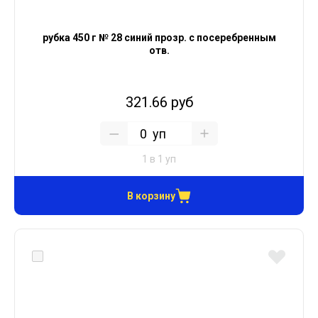
рубка 450 г № 28 синий прозр. с посеребренным
отв.
321.66 руб
уп
1 в 1 уп
В корзину