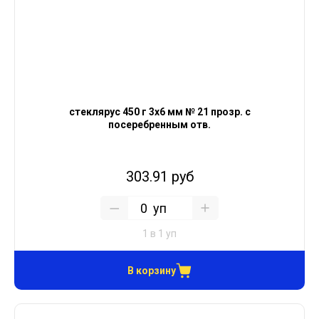
стеклярус 450 г 3х6 мм № 21 прозр. с
посеребренным отв.
303.91 руб
уп
1 в 1 уп
В корзину