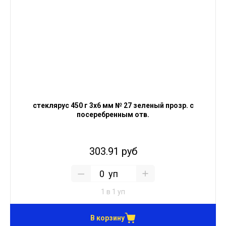
стеклярус 450 г 3х6 мм № 27 зеленый прозр. с
посеребренным отв.
303.91 руб
уп
1 в 1 уп
В корзину