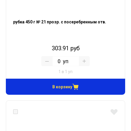
рубка 450 г № 21 прозр. с посеребренным отв.
303.91 руб
уп
1 в 1 уп
В корзину