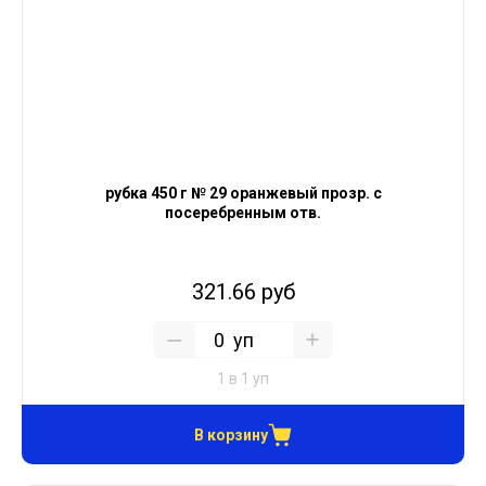
рубка 450 г № 29 оранжевый прозр. с
посеребренным отв.
321.66 руб
уп
1 в 1 уп
В корзину