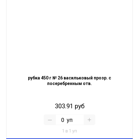
рубка 450 г № 26 васильковый прозр. с
посеребренным отв.
303.91 руб
уп
1 в 1 уп