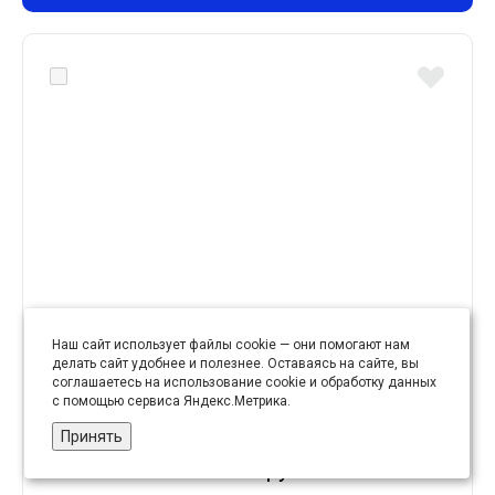
Наш сайт использует файлы cookie — они помогают нам
делать сайт удобнее и полезнее. Оставаясь на сайте, вы
стеклярус 450 г 3х6 мм № 28 синий прозр. с
соглашаетесь на использование cookie и обработку данных
посеребренным отв.
с помощью сервиса Яндекс.Метрика.
Принять
321.66 руб