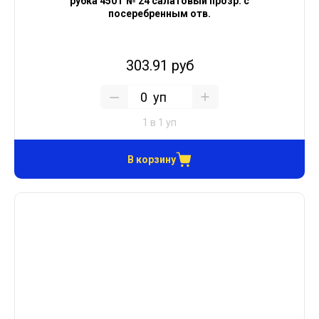
рубка 450 г № 24 салатовый прозр. с
посеребренным отв.
303.91 руб
уп
1 в 1 уп
В корзину