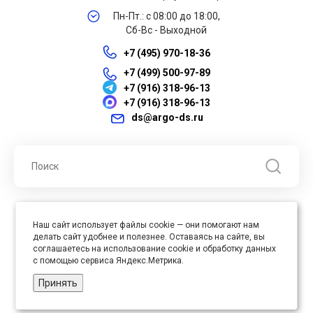
Пн-Пт.: с 08:00 до 18:00,
Сб-Вс - Выходной
+7 (495) 970-18-36
+7 (499) 500-97-89
+7 (916) 318-96-13
+7 (916) 318-96-13
ds@argo-ds.ru
© 2026 ООО "Арго ДС" ИНН 7701121430 ОГРН 1027739360417, Все
Наш сайт использует файлы cookie — они помогают нам
права защищены
делать сайт удобнее и полезнее. Оставаясь на сайте, вы
Юр. адрес : 105005, г. Москва, ул. Бауманская, д.20, стр. 3
соглашаетесь на использование cookie и обработку данных
с помощью сервиса Яндекс.Метрика.
Принять