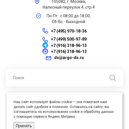
105082, г. Москва,
Налесный переулок 4, стр.4
Пн-Пт.: с 08:00 до 18:00,
Сб-Вс - Выходной
+7 (495) 970-18-36
+7 (499) 500-97-89
+7 (916) 318-96-13
+7 (916) 318-96-13
ds@argo-ds.ru
© 2026 ООО "Арго ДС" ИНН 7701121430 ОГРН 1027739360417, Все
Наш сайт использует файлы cookie — они помогают нам
права защищены
делать сайт удобнее и полезнее. Оставаясь на сайте, вы
Юр. адрес : 105005, г. Москва, ул. Бауманская, д.20, стр. 3
соглашаетесь на использование cookie и обработку данных
с помощью сервиса Яндекс.Метрика.
Принять