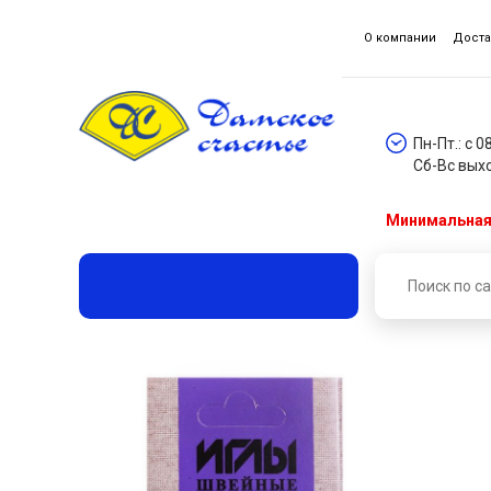
О компании
Доста
Пн-Пт.: с 0
Сб-Вс вых
Минимальная 
Главная
Каталог товаров
Металлическая фурни
Набор швейных ручных игл 