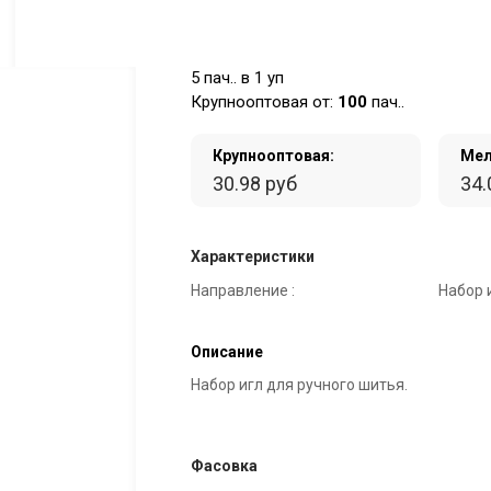
5 пач.. в 1 уп
Крупнооптовая от:
100
пач..
Крупнооптовая:
Мел
30.98 руб
34.
Характеристики
Направление :
Набор и
Описание
Набор игл для ручного шитья.
Фасовка