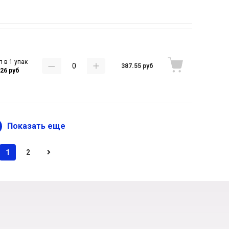
п в 1 упак
387.55 руб
.26 руб
Показать еще
1
2