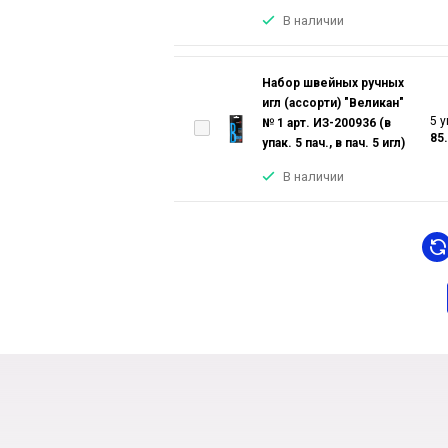
В наличии
Набор швейных ручных
игл (ассорти) "Великан"
5 у
№ 1 арт. ИЗ-200936 (в
85
упак. 5 пач., в пач. 5 игл)
В наличии