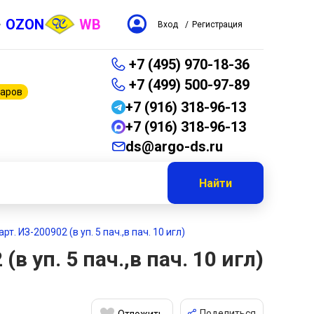
OZON
WB
Вход
/
Регистрация
+7 (495) 970-18-36
+7 (499) 500-97-89
варов
+7 (916) 318-96-13
+7 (916) 318-96-13
ds@argo-ds.ru
Найти
. ИЗ-200902 (в уп. 5 пач.,в пач. 10 игл)
 уп. 5 пач.,в пач. 10 игл)
Поделиться
Отложить