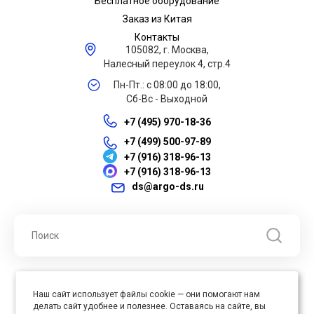
Бесплатное оборудование
Заказ из Китая
Контакты
105082, г. Москва,
Налесный переулок 4, стр.4
Пн-Пт.: с 08:00 до 18:00,
Сб-Вс - Выходной
+7 (495) 970-18-36
+7 (499) 500-97-89
+7 (916) 318-96-13
+7 (916) 318-96-13
ds@argo-ds.ru
© 2026 ООО "Арго ДС" ИНН 7701121430 ОГРН 1027739360417, Все
Наш сайт использует файлы cookie — они помогают нам
права защищены
делать сайт удобнее и полезнее. Оставаясь на сайте, вы
Юр. адрес : 105005, г. Москва, ул. Бауманская, д.20, стр. 3