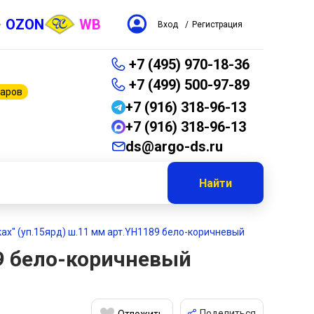
OZON
WB
Вход
/
Регистрация
+7 (495) 970-18-36
+7 (499) 500-97-89
варов
+7 (916) 318-96-13
+7 (916) 318-96-13
ds@argo-ds.ru
Найти
ах" (уп.15ярд) ш.11 мм арт.YH1189 бело-коричневый
89 бело-коричневый
Поделиться
Отложить