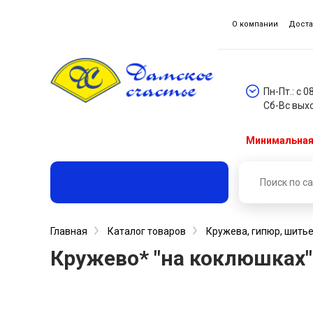
О компании
Доста
Пн-Пт.: с 0
Сб-Вс вых
Минимальная 
Главная
Каталог товаров
Кружева, гипюр, шитье
Кружево* "на коклюшках"