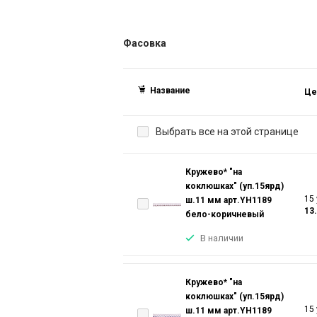
Фасовка
Название
Це
Выбрать все на этой странице
Кружево* "на
коклюшках" (уп.15ярд)
15 
ш.11 мм арт.YH1189
13
бело-коричневый
В наличии
Кружево* "на
коклюшках" (уп.15ярд)
15 
ш.11 мм арт.YH1189