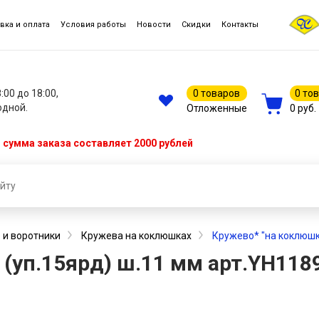
вка и оплата
Условия работы
Новости
Скидки
Контакты
8:00 до 18:00,
0 товаров
0 то
одной.
Отложенные
0 руб.
сумма заказа составляет 2000 рублей
 и воротники
Кружева на коклюшках
Кружево* "на коклюшк
 (уп.15ярд) ш.11 мм арт.YH11