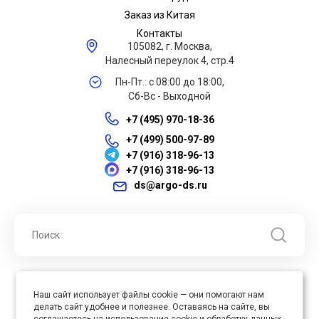
Заказ из Китая
Контакты
105082, г. Москва,
Налесный переулок 4, стр.4
Пн-Пт.: с 08:00 до 18:00,
Сб-Вс - Выходной
+7 (495) 970-18-36
+7 (499) 500-97-89
+7 (916) 318-96-13
+7 (916) 318-96-13
ds@argo-ds.ru
© 2026 ООО "Арго ДС" ИНН 7701121430 ОГРН 1027739360417, Все
Наш сайт использует файлы cookie — они помогают нам
права защищены
делать сайт удобнее и полезнее. Оставаясь на сайте, вы
Юр. адрес : 105005, г. Москва, ул. Бауманская, д.20, стр. 3