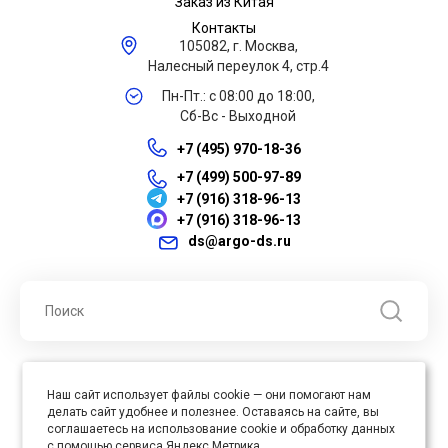
Заказ из Китая
Контакты
105082, г. Москва,
Налесный переулок 4, стр.4
Пн-Пт.: с 08:00 до 18:00,
Сб-Вс - Выходной
+7 (495) 970-18-36
+7 (499) 500-97-89
+7 (916) 318-96-13
+7 (916) 318-96-13
ds@argo-ds.ru
© 2026 ООО "Арго ДС" ИНН 7701121430 ОГРН 1027739360417, Все
Наш сайт использует файлы cookie — они помогают нам
права защищены
делать сайт удобнее и полезнее. Оставаясь на сайте, вы
Юр. адрес : 105005, г. Москва, ул. Бауманская, д.20, стр. 3
соглашаетесь на использование cookie и обработку данных
с помощью сервиса Яндекс.Метрика.