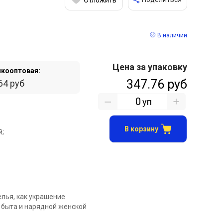
В наличии
Цена за упаковку
кооптовая:
347.76 руб
64 руб
уп
В корзину
й;
елья, как украшение
 быта и нарядной женской