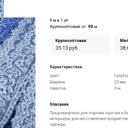
9 м в 1 уп
Крупнооптовая от:
90
м
Крупнооптовая:
Мел
35.13 руб
38.
Характеристики
Цвет :
Голубо
Ширина :
23 мм;
Намотка :
9 м;
Описание
Предназначено для отделки сорочек и б
интерьера, для изготовления предметов
одежды.