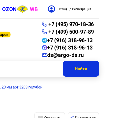
OZON
WB
Вход
/
Регистрация
+7 (495) 970-18-36
+7 (499) 500-97-89
варов
+7 (916) 318-96-13
+7 (916) 318-96-13
ds@argo-ds.ru
Найти
. 23 мм арт 3208 голубой
Поделиться
Отложить