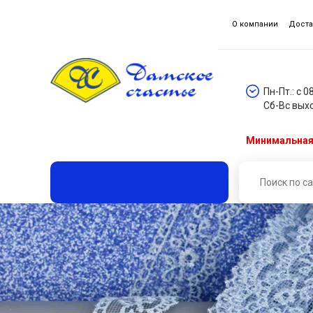
О компании
Доста
Пн-Пт.: с 0
Сб-Вс вых
Минимальная 
Главная
Каталог товаров
Кружева, гипюр, шитье
Кружево (уп. 9 м) шир. 23