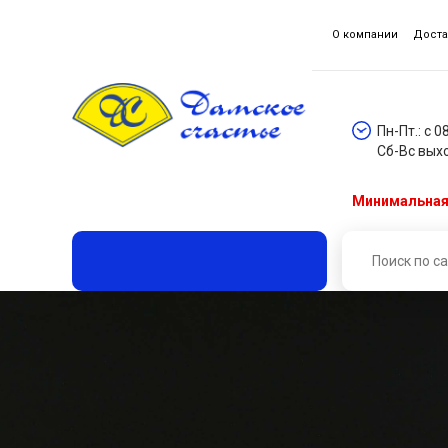
О компании
Доста
Пн-Пт.: с 0
Сб-Вс вых
Минимальная 
Главная
Каталог товаров
Кружева, гипюр, шитье
Кружево * эластичное (уп