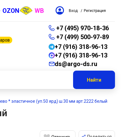
OZON
WB
Вход
/
Регистрация
+7 (495) 970-18-36
+7 (499) 500-97-89
варов
+7 (916) 318-96-13
+7 (916) 318-96-13
ds@argo-ds.ru
Найти
ево * эластичное (уп.50 ярд) ш.30 мм арт.2222 белый
ый
Поделиться
Отложить