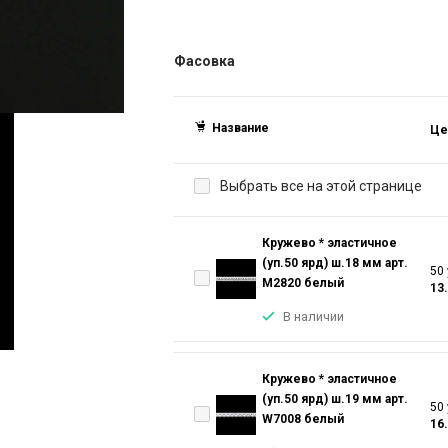
Фасовка
Название
Це
Выбрать все на этой странице
Кружево * эластичное
(уп.50 ярд) ш.18 мм арт.
50 
M2820 белый
13
В наличии
Кружево * эластичное
(уп.50 ярд) ш.19 мм арт.
50 
W7008 белый
16