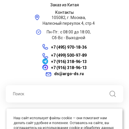
Заказ из Китая
Контакты
105082, г. Москва,
Налесный переулок 4, стр.4
Пн-Пт.: с 08:00 до 18:00,
Сб-Вс - Выходной
+7 (495) 970-18-36
+7 (499) 500-97-89
+7 (916) 318-96-13
+7 (916) 318-96-13
ds@argo-ds.ru
© 2026 ООО "Арго ДС" ИНН 7701121430 ОГРН 1027739360417, Все
Наш сайт использует файлы cookie — они помогают нам
права защищены
делать сайт удобнее и полезнее. Оставаясь на сайте, вы
Юр. адрес : 105005, г. Москва, ул. Бауманская, д.20, стр. 3
соглашаетесь на использование cookie и обработку данных