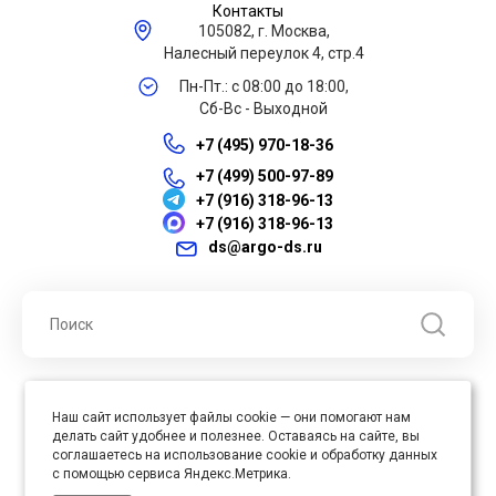
Контакты
105082, г. Москва,
Налесный переулок 4, стр.4
Пн-Пт.: с 08:00 до 18:00,
Сб-Вс - Выходной
+7 (495) 970-18-36
+7 (499) 500-97-89
+7 (916) 318-96-13
+7 (916) 318-96-13
ds@argo-ds.ru
© 2026 ООО "Арго ДС" ИНН 7701121430 ОГРН 1027739360417, Все
Наш сайт использует файлы cookie — они помогают нам
права защищены
делать сайт удобнее и полезнее. Оставаясь на сайте, вы
Юр. адрес : 105005, г. Москва, ул. Бауманская, д.20, стр. 3
соглашаетесь на использование cookie и обработку данных
с помощью сервиса Яндекс.Метрика.