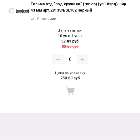
Тесьма отд."под кружево" (гипюр) (уп.10ярд) шир.
43 мм арт.28135N/SL102 черный
В наличии
Цена за штуку:
10 уп в 1 упак
57.81 руб
82.59 руб
Цена за упаковку
750.80 руб