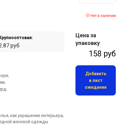
Нет в наличии
Цена за
Крупнооптовая:
упаковку
2.87 руб
158 руб
Добавить
ори;
в лист
мм;
ожидания
ярд;
лья, как украшение интерьера,
рядной женской одежды.