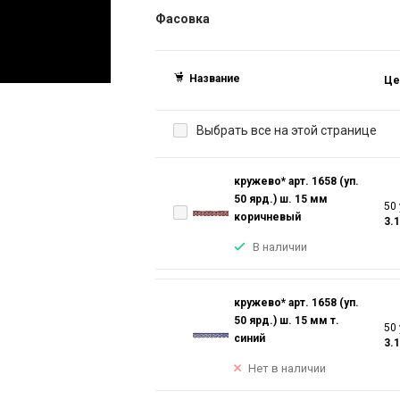
Фасовка
Название
Це
Выбрать все на этой странице
кружево* арт. 1658 (уп.
50 ярд.) ш. 15 мм
50 
коричневый
3.
В наличии
кружево* арт. 1658 (уп.
50 ярд.) ш. 15 мм т.
50 
синий
3.
Нет в наличии