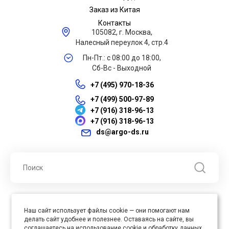
Заказ из Китая
Контакты
105082, г. Москва,
Налесный переулок 4, стр.4
Пн-Пт.: с 08:00 до 18:00,
Сб-Вс - Выходной
+7 (495) 970-18-36
+7 (499) 500-97-89
+7 (916) 318-96-13
+7 (916) 318-96-13
ds@argo-ds.ru
© 2026 ООО "Арго ДС" ИНН 7701121430 ОГРН 1027739360417, Все
Наш сайт использует файлы cookie — они помогают нам
права защищены
делать сайт удобнее и полезнее. Оставаясь на сайте, вы
Юр. адрес : 105005, г. Москва, ул. Бауманская, д.20, стр. 3
соглашаетесь на использование cookie и обработку данных